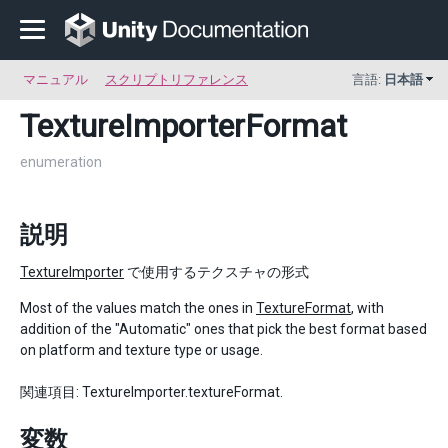
マニュアル
スクリプトリファレンス
言語:
日本語
TextureImporterFormat
enumeration
説明
TextureImporter
で使用するテクスチャの形式
Most of the values match the ones in
TextureFormat
, with
addition of the "Automatic" ones that pick the best format based
on platform and texture type or usage.
関連項目: TextureImporter.textureFormat.
変数