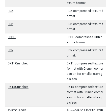
exture format.
BC4
BC4 compressed texture f
ormat.
BC5
BC5 compressed texture f
ormat.
BC6H
BC6H compressed HDR t
exture format.
BC7
BC7 compressed texture f
ormat.
DXT1Crunched
DXT1 compressed texture
format with Crunch compr
ession for smaller storag
e sizes.
DXT5Crunched
DXT5 compressed texture
format with Crunch compr
ession for smaller storag
e sizes.
PVRTC_RGB2
PowerVR/iOS PVRTC_RGB