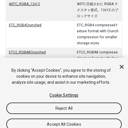
ASTC_RGBA_12x12
ASTC 圧縮された RGBA テ
クスチャ形式。12x12 のブ
ロックサイズ
ETC_RGB4Crunched
ETC_RGB4 compressed t
exture format with Crunch
compression for smaller
storage sizes.
ETC2_RGBA8Crunched
ETC2_RGBA8 compresse
d texture format with Crun
ch compression for small
By clicking “Accept Cookies”, you agree to the storing of
er storage sizes.
cookies on your device to enhance site navigation,
analyze site usage, and assist in our marketing efforts.
Cookie Settings
Copyright © 2018 Unity Technologies. Publication 2017.3
チュートリアル
Answers
ナレッジベース
フォーラム
アセ
ットストア
法律関連
プライバシーポリシー
クッキー
私の個
Reject All
人情報を販売または共有しない
Your Privacy Choices (Cookie Settings)
Accept All Cookies