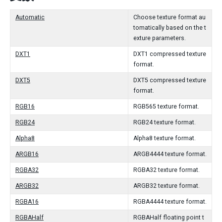
Automatic
Choose texture format au
tomatically based on the t
exture parameters.
DXT1
DXT1 compressed texture
format.
DXT5
DXT5 compressed texture
format.
RGB16
RGB565 texture format.
RGB24
RGB24 texture format.
Alpha8
Alpha8 texture format.
ARGB16
ARGB4444 texture format.
RGBA32
RGBA32 texture format.
ARGB32
ARGB32 texture format.
RGBA16
RGBA4444 texture format.
RGBAHalf
RGBAHalf floating point t