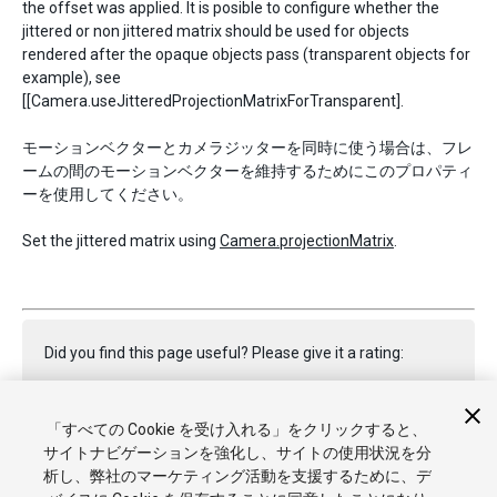
the offset was applied. It is posible to configure whether the
jittered or non jittered matrix should be used for objects
rendered after the opaque objects pass (transparent objects for
example), see
[[Camera.useJitteredProjectionMatrixForTransparent].
モーションベクターとカメラジッターを同時に使う場合は、フレ
ームの間のモーションベクターを維持するためにこのプロパティ
ーを使用してください。
Set the jittered matrix using
Camera.projectionMatrix
.
Did you find this page useful? Please give it a rating:
「すべての Cookie を受け入れる」をクリックすると、
Report a problem on this page
サイトナビゲーションを強化し、サイトの使用状況を分
析し、弊社のマーケティング活動を支援するために、デ