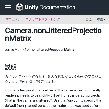
マニュアル
スクリプトリファレンス
言語:
日本語
Camera
.nonJitteredProjectio
nMatrix
public
Matrix4x4
nonJitteredProjectionMatrix
;
説明
カメラオフセットのない (小刻みな振動がない) Raw のプロジェ
クション行列を取得/設定します。
For many temporal image effects, the camera that is currently
rendering needs to be slightly offset from the default projection
(that is, the camera is ‘jittered’). Use this function to specify the
default (non-jittered) perspective matrix that was used before