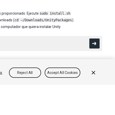
h
proporcionado. Ejecute
sudo install.sh
.
wnloads (
cd ~/Downloads/UnityPackages
).
 computador que quiera instalar Unity.
gs
Reject All
Accept All Cookies
Conocimientos
Foros
Asset Store (Tienda de Assets/Paquetes)