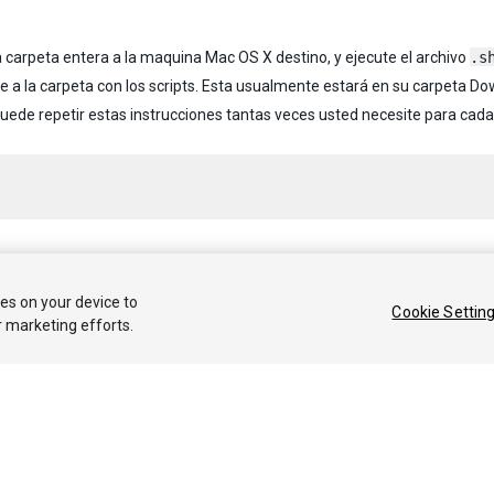
a carpeta entera a la maquina Mac OS X destino, y ejecute el archivo
.s
 a la carpeta con los scripts. Esta usualmente estará en su carpeta Do
uede repetir estas instrucciones tantas veces usted necesite para cada
 2020 Unity Technologies. Publication 2021.1
ies on your device to
Cookie Settin
r marketing efforts.
Tutoriales
Respuestas de la Comunidad
Base de 