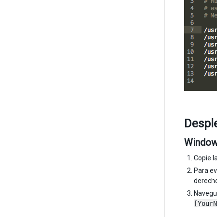
Despl
Windo
Copie l
Para ev
derecho
Navegue
[YourN