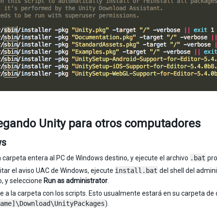
egando Unity para otros computadores
ws
a carpeta entera al PC de Windows destino, y ejecute el archivo
.bat
pro
itar el aviso UAC de Windows, ejecute
install.bat
del shell del admin
, y seleccione
Run as administrator
.
 a la carpeta con los scripts. Esto usualmente estará en su carpeta de
ame]\Download\UnityPackages
).