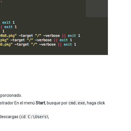
porcionado.
istrador En el menú
Start
, busque por
cmd.exe
, haga click
 descargas (
cd C:\Users\