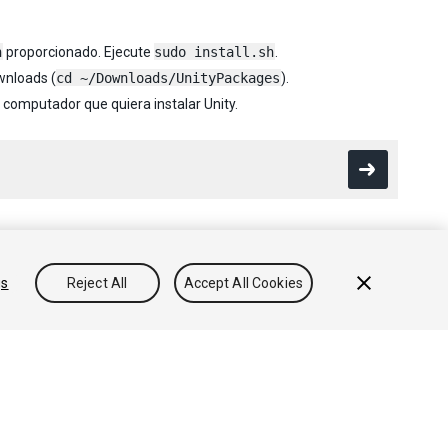
h
proporcionado. Ejecute
sudo install.sh
.
wnloads (
cd ~/Downloads/UnityPackages
).
 computador que quiera instalar Unity.
gs
Reject All
Accept All Cookies
Conocimientos
Foros
Asset Store (Tienda de Assets/Paquetes)