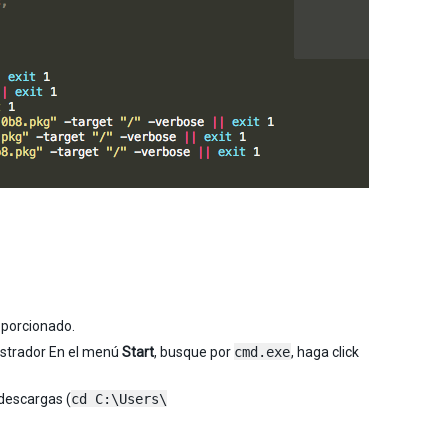
porcionado.
istrador En el menú
Start
, busque por
cmd.exe
, haga click
 descargas (
cd C:\Users\