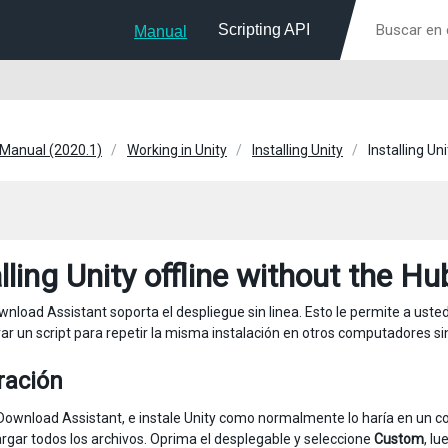
Scripting API
Manual
 Manual (2020.1)
Working in Unity
Installing Unity
Installing Un
lling Unity offline without the Hu
wnload Assistant soporta el despliegue sin linea. Esto le permite a usted
ar un script para repetir la misma instalación en otros computadores sin
ración
 Download Assistant, e instale Unity como normalmente lo haría en un c
rgar todos los archivos. Oprima el desplegable y seleccione
Custom
, l