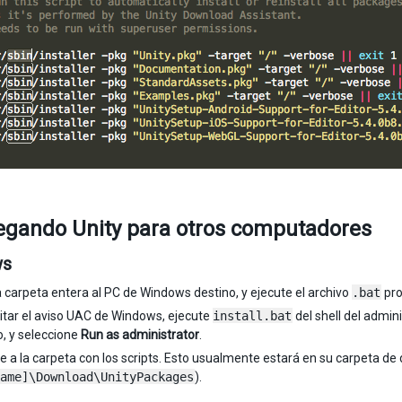
egando Unity para otros computadores
ws
a carpeta entera al PC de Windows destino, y ejecute el archivo
.bat
pro
itar el aviso UAC de Windows, ejecute
install.bat
del shell del admin
, y seleccione
Run as administrator
.
 a la carpeta con los scripts. Esto usualmente estará en su carpeta de
ame]\Download\UnityPackages
).