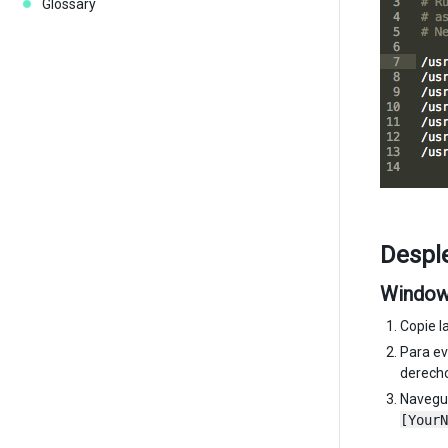
Glossary
Despl
Windo
Copie l
Para ev
derecho
Navegue
[YourN