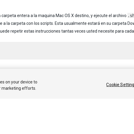
a carpeta entera a la maquina Mac OS X destino, y ejecute el archivo
.s
 a la carpeta con los scripts. Esta usualmente estará en su carpeta Do
uede repetir estas instrucciones tantas veces usted necesite para cada
 2020 Unity Technologies. Publication 2020.1
ies on your device to
Cookie Settin
r marketing efforts.
Tutoriales
Respuestas de la Comunidad
Base de 