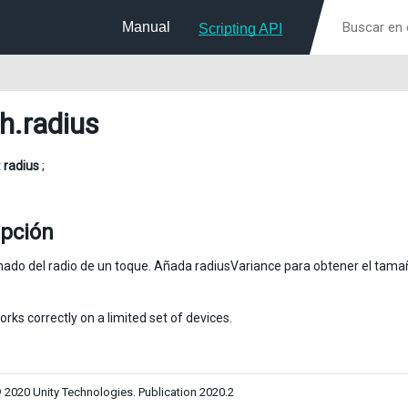
Manual
Scripting API
h
.radius
t
radius
;
ipción
mado del radio de un toque. Añada radiusVariance para obtener el tama
orks correctly on a limited set of devices.
 2020 Unity Technologies. Publication 2020.2