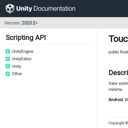
Version:
2020.2
Touc
Scripting API
UnityEngine
public floa
UnityEditor
Unity
Descr
Other
Valor esti
mínimo.
Android
: W
Copyright ©