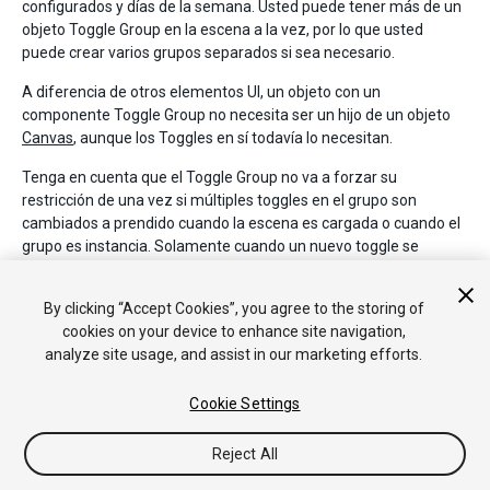
configurados y días de la semana. Usted puede tener más de un
objeto Toggle Group en la escena a la vez, por lo que usted
puede crear varios grupos separados si sea necesario.
A diferencia de otros elementos UI, un objeto con un
componente Toggle Group no necesita ser un hijo de un objeto
Canvas
, aunque los Toggles en sí todavía lo necesitan.
Tenga en cuenta que el Toggle Group no va a forzar su
restricción de una vez si múltiples toggles en el grupo son
cambiados a prendido cuando la escena es cargada o cuando el
grupo es instancia. Solamente cuando un nuevo toggle se
cambia a prendido es que los demás están apagados. Esto
significa que depende de usted asegurarse que solo un toggle
By clicking “Accept Cookies”, you agree to the storing of
esté cambiado a prendido desde el inicio.
cookies on your device to enhance site navigation,
analyze site usage, and assist in our marketing efforts.
Cookie Settings
Reject All
Copyright © 2020 Unity Technologies. Publication 2020.2