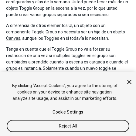
configurados y días de la semana. Usted puede tener más de un
objeto Toggle Group en la escena a la vez, por lo que usted
puede crear varios grupos separados si sea necesario.
A diferencia de otros elementos UI, un objeto con un
componente Toggle Group no necesita ser un hijo de un objeto
Canvas
, aunque los Toggles en sí todavía lo necesitan.
Tenga en cuenta que el Toggle Group no va a forzar su
restricción de una vez si múltiples toggles en el grupo son
cambiados a prendido cuando la escena es cargada o cuando el
grupo es instancia. Solamente cuando un nuevo toggle se
cambia a prendido es que los demás están apagados. Esto
significa que depende de usted asegurarse que solo un toggle
By clicking “Accept Cookies”, you agree to the storing of
esté cambiado a prendido desde el inicio.
cookies on your device to enhance site navigation,
analyze site usage, and assist in our marketing efforts.
Cookie Settings
Reject All
Copyright © 2020 Unity Technologies. Publication 2019.3