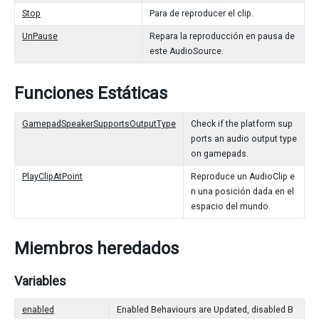
Stop
Para de reproducer el clip.
UnPause
Repara la reproducción en pausa de
este AudioSource.
Funciones Estáticas
GamepadSpeakerSupportsOutputType
Check if the platform sup
ports an audio output type
on gamepads.
PlayClipAtPoint
Reproduce un AudioClip e
n una posición dada en el
espacio del mundo.
Miembros heredados
Variables
enabled
Enabled Behaviours are Updated, disabled B