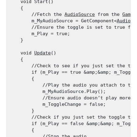
    void Start()

    {

        //Fetch the 
AudioSource
 from the 
GameO
        m_MyAudioSource = GetComponent<
AudioSo
        //Ensure the toggle is set to true for
        m_Play = true;

    }
    void 
Update
()

    {

        //Check to see if you just set the togg
        if (m_Play == true &amp;&amp; m_ToggleC
        {

            //Play the audio you attach to the
            m_MyAudioSource.Play();

            //Ensure audio doesn’t play more th
            m_ToggleChange = false;

        }

        //Check if you just set the toggle to f
        if (m_Play == false &amp;&amp; m_Toggle
        {

            //Stop the audio
