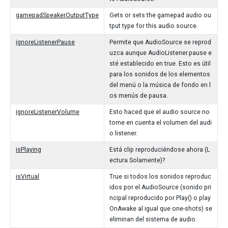
gamepadSpeakerOutputType
Gets or sets the gamepad audio ou
tput type for this audio source.
ignoreListenerPause
Permite que AudioSource se reprod
uzca aunque AudioListener.pause e
sté establecido en true. Esto es útil
para los sonidos de los elementos
del menú o la música de fondo en l
os menús de pausa.
ignoreListenerVolume
Esto haced que el audio source no
tome en cuenta el volumen del audi
o listener.
isPlaying
Está clip reproduciéndose ahora (L
ectura Solamente)?
isVirtual
True si todos los sonidos reproduc
idos por el AudioSource (sonido pri
ncipal reproducido por Play() o play
OnAwake al igual que one-shots) se
eliminan del sistema de audio.