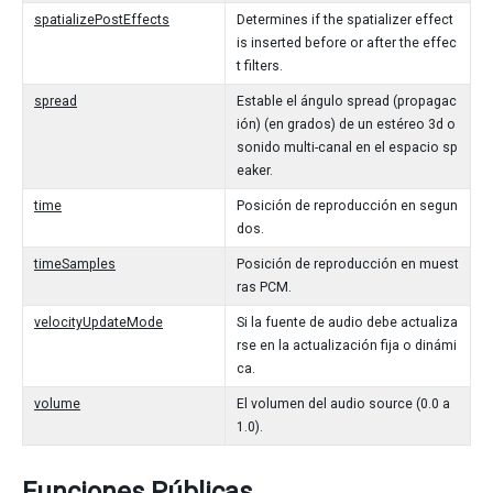
spatializePostEffects
Determines if the spatializer effect
is inserted before or after the effec
t filters.
spread
Estable el ángulo spread (propagac
ión) (en grados) de un estéreo 3d o
sonido multi-canal en el espacio sp
eaker.
time
Posición de reproducción en segun
dos.
timeSamples
Posición de reproducción en muest
ras PCM.
velocityUpdateMode
Si la fuente de audio debe actualiza
rse en la actualización fija o dinámi
ca.
volume
El volumen del audio source (0.0 a
1.0).
Funciones Públicas