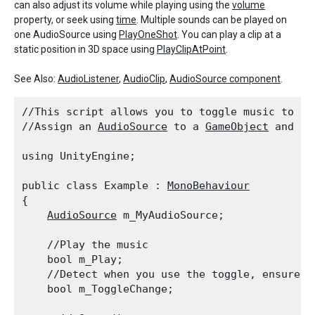
can also adjust its volume while playing using the
volume
property, or seek using
time
. Multiple sounds can be played on
one AudioSource using
PlayOneShot
. You can play a clip at a
static position in 3D space using
PlayClipAtPoint
.
See Also:
AudioListener
,
AudioClip
,
AudioSource component
.
//This script allows you to toggle music to pla
//Assign an 
AudioSource
 to a 
GameObject
 and at
using UnityEngine;
public class Example : 
MonoBehaviour
{

AudioSource
 m_MyAudioSource;
    //Play the music

    bool m_Play;

    //Detect when you use the toggle, ensures 
    bool m_ToggleChange;