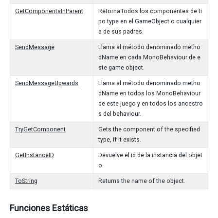
GetComponentsInParent
Retorna todos los componentes de ti
po type en el GameObject o cualquier
a de sus padres.
SendMessage
Llama al método denominado metho
dName en cada MonoBehaviour de e
ste game object.
SendMessageUpwards
Llama al método denominado metho
dName en todos los MonoBehaviour
de este juego y en todos los ancestro
s del behaviour.
TryGetComponent
Gets the component of the specified
type, if it exists.
GetInstanceID
Devuelve el id de la instancia del objet
o.
ToString
Returns the name of the object.
Funciones Estáticas