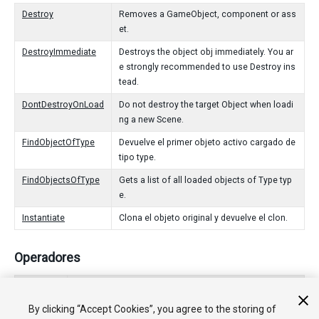
Destroy
Removes a GameObject, component or ass
et.
DestroyImmediate
Destroys the object obj immediately. You ar
e strongly recommended to use Destroy ins
tead.
DontDestroyOnLoad
Do not destroy the target Object when loadi
ng a new Scene.
FindObjectOfType
Devuelve el primer objeto activo cargado de
tipo type.
FindObjectsOfType
Gets a list of all loaded objects of Type typ
e.
Instantiate
Clona el objeto original y devuelve el clon.
Operadores
bool
¿Existe el objeto?
By clicking “Accept Cookies”, you agree to the storing of
operator
Compare si dos objetos se refieren a un objeto diferen