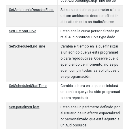
que AudioSettings.dspTime lee de.
SetAmbisonicDecoderFloat
Sets a user-defined parameter of a c
ustom ambisonic decoder effect th
at is attached to an AudioSource.
SetCustomCurve
Establece la curva personalizada pa
ra el AudioSourceCurveType dado.
SetScheduledEndTime
Cambia el tiempo en la que finalizar
á un sonido que ya está programad
o para reproducirse. Observe que, d
ependiendo del momento, no se pu
eden cumplir todas las solicitudes d
e re-programación.
SetScheduledStartTime
Cambia la hora en la que se iniciará
un sonido que ya ha sido programad
o para reproducir.
SetSpatializerFloat
Establece un parámetro definido por
el usuario de un efecto espacializad
or personalizado que está adjunto a
un AudioSource.