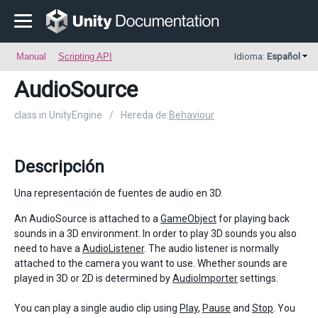
Manual
Scripting API
Idioma:
Español
AudioSource
class in UnityEngine
/
Hereda de:
Behaviour
Descripción
Una representación de fuentes de audio en 3D.
An AudioSource is attached to a
GameObject
for playing back
sounds in a 3D environment. In order to play 3D sounds you also
need to have a
AudioListener
. The audio listener is normally
attached to the camera you want to use. Whether sounds are
played in 3D or 2D is determined by
AudioImporter
settings.
You can play a single audio clip using
Play
,
Pause
and
Stop
. You