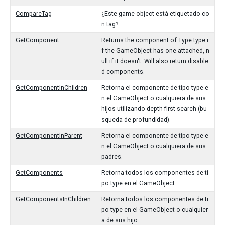
CompareTag
¿Este game object está etiquetado co
n tag?
GetComponent
Returns the component of Type type i
f the GameObject has one attached, n
ull if it doesn't. Will also return disable
d components.
GetComponentInChildren
Retorna el componente de tipo type e
n el GameObject o cualquiera de sus
hijos utilizando depth first search (bu
squeda de profundidad).
GetComponentInParent
Retorna el componente de tipo type e
n el GameObject o cualquiera de sus
padres.
GetComponents
Retorna todos los componentes de ti
po type en el GameObject.
GetComponentsInChildren
Retorna todos los componentes de ti
po type en el GameObject o cualquier
a de sus hijo.