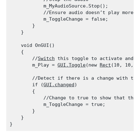
            m_MyAudioSource.Stop();

            //Ensure audio doesn’t play more th
            m_ToggleChange = false;

        }

    }
    void OnGUI()

    {

        //
Switch
 this toggle to activate and d
        m_Play = 
GUI.Toggle
(new 
Rect
(10, 10, 1
        //Detect if there is a change with the 
        if (
GUI.changed
)

        {

            //Change to true to show that ther
            m_ToggleChange = true;

        }

    }
