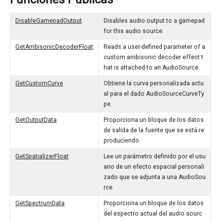
DisableGamepadOutput
Disables audio output to a gamepad
for this audio source.
GetAmbisonicDecoderFloat
Reads a user-defined parameter of a
custom ambisonic decoder effect t
hat is attached to an AudioSource.
GetCustomCurve
Obtiene la curva personalizada actu
al para el dado AudioSourceCurveTy
pe.
GetOutputData
Proporciona un bloque de los datos
de salida de la fuente que se está re
produciendo.
GetSpatializerFloat
Lee un parámetro definido por el usu
ario de un efecto espacial personali
zado que se adjunta a una AudioSou
rce.
GetSpectrumData
Proporciona un bloque de los datos
del espectro actual del audio sourc