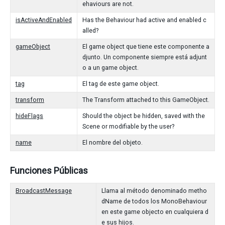
ehaviours are not.
isActiveAndEnabled
Has the Behaviour had active and enabled c
alled?
gameObject
El game object que tiene este componente a
djunto. Un componente siempre está adjunt
o a un game object.
tag
El tag de este game object.
transform
The Transform attached to this GameObject.
hideFlags
Should the object be hidden, saved with the
Scene or modifiable by the user?
name
El nombre del objeto.
Funciones Públicas
BroadcastMessage
Llama al método denominado metho
dName de todos los MonoBehaviour
en este game objecto en cualquiera d
e sus hijos.