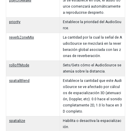
playOnAwake
Si se establece en true, el audio so
urce comenzará automáticamente
a reproducirse despierto.
priority
Establece la prioridad del AudioSou
rce.
reverbZoneMix
La cantidad por la cual la señal de A
udioSource se mezclará en la rever
beración global asociada con las z
onas de reverberación.
rolloffMode
Sets/Gets cómo el AudioSource se
atenúa sobre la distancia.
spatialBlend
Establece la cantidad que este Audi
oSource se ve afectado por cálcul
os de espacialización 3D (atenuaci
ón, Doppler, etc). 0.0 hace el sonido
completamente 2D, 1.0 lo hace en 3
D completo.
spatialize
Habilita o desactiva la espacializac
ión.