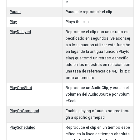
e.
Pause
Pausa de reproducir el clip.
Play
Plays the clip.
PlayDelayed
Reproduce el clip con un retraso es
pecificado en segundos. Se aconsej
a a los usuarios utilizar esta función
en lugar de la antigua función Play(d
elay) que tomó un retraso especific
ado en las muestras en relación con
una tasa de referencia de 44,1 kHz c
omo argumento.
PlayOneShot
Reproduce un AudioClip, y escala el
volumen del AudioSource por volum
eScale.
PlayOnGamepad
Enable playing of audio source thou
gh a specfic gamepad.
PlayScheduled
Reproduce el clip en un tiempo espe
cifico en la linea de tiempo absoluta