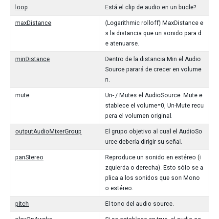
loop
Está el clip de audio en un bucle?
maxDistance
(Logarithmic rolloff) MaxDistance e
s la distancia que un sonido para d
e atenuarse.
minDistance
Dentro de la distancia Min el Audio
Source parará de crecer en volume
n.
mute
Un- / Mutes el AudioSource. Mute e
stablece el volume=0, Un-Mute recu
pera el volumen original.
outputAudioMixerGroup
El grupo objetivo al cual el AudioSo
urce debería dirigir su señal.
panStereo
Reproduce un sonido en estéreo (i
zquierda o derecha). Esto sólo se a
plica a los sonidos que son Mono
o estéreo.
pitch
El tono del audio source.