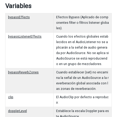
Variables
bypassEffects
Efectos Bypass (Aplicado de comp
onentes filter o filtros listener globa
les).
bypassListenerEffects
Cuando los efectos globales estab
lecidos en el AudioListener no se a
plicarán a la señal de audio genera
da por AudioSource. No se aplica si
AudioSource se está reproduciend
o en un grupo de mezcladores.
bypassReverbZones
Cuando establecer (set) no encami
na la señal de un AudioSource a la r
everberación global asociada con l
as zonas de reverberación.
clip
El AudioClip por defecto a reproduc
ir.
dopplerLevel
Establece la escala Doppler para es
te AudioSource.