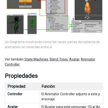
Un Diagrama mostrando cómo las varies partes del sistema de
animación se conectan entre sí
Ver también
State Machines
,
Blend Trees
,
Avatar
,
Animator
Controller
Propiedades
Propiedad:
Función:
Controller
El Animator Controller adjunto a este p
ersonaje.
Avatar
El
Avatar
para este personaje. (Si el An