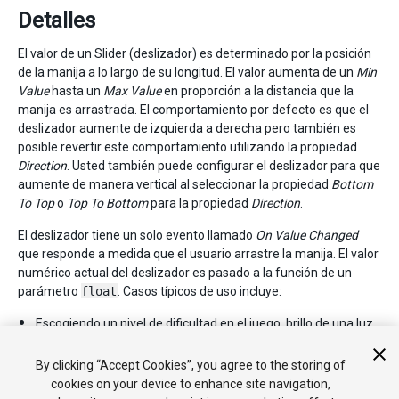
Detalles
El valor de un Slider (deslizador) es determinado por la posición
de la manija a lo largo de su longitud. El valor aumenta de un
Min
Value
hasta un
Max Value
en proporción a la distancia que la
manija es arrastrada. El comportamiento por defecto es que el
deslizador aumente de izquierda a derecha pero también es
posible revertir este comportamiento utilizando la propiedad
Direction
. Usted también puede configurar el deslizador para que
aumente de manera vertical al seleccionar la propiedad
Bottom
To Top
o
Top To Bottom
para la propiedad
Direction
.
El deslizador tiene un solo evento llamado
On Value Changed
que responde a medida que el usuario arrastre la manija. El valor
numérico actual del deslizador es pasado a la función de un
parámetro
float
. Casos típicos de uso incluye:
Escogiendo un nivel de dificultad en el juego, brillo de una luz,
etc.
Configurando una distancia, tamaño, tiempo o ángulo.
By clicking “Accept Cookies”, you agree to the storing of
cookies on your device to enhance site navigation,