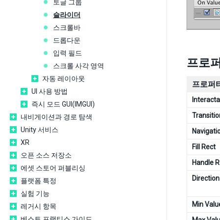
토글 그룹
슬라이더
스크롤바
드롭다운
입력 필드
프로
스크롤 사각 영역
자동 레이아웃
프로퍼티
UI 사용 방법
Interacta
즉시 모드 GUI(IMGUI)
Transitio
내비게이션과 경로 탐색
Unity 서비스
Navigati
XR
Fill Rect
오픈 소스 저장소
Handle R
에셋 스토어 퍼블리싱
Direction
플랫폼 특정
실험 기능
Min Valu
레거시 항목
베스트 프랙티스 가이드