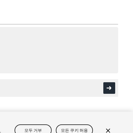
보
개인정보처리방침
쿠키
내 개인정보 판매 금지
정
모두 거부
모든 쿠키 허용