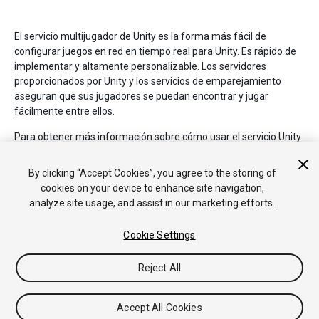
El servicio multijugador de Unity es la forma más fácil de
configurar juegos en red en tiempo real para Unity. Es rápido de
implementar y altamente personalizable. Los servidores
proporcionados por Unity y los servicios de emparejamiento
aseguran que sus jugadores se puedan encontrar y jugar
fácilmente entre ellos.
Para obtener más información sobre cómo usar el servicio Unity
Multiplayer, consulte la
sección Services de la documentación
Multiplayer
.
By clicking “Accept Cookies”, you agree to the storing of
cookies on your device to enhance site navigation,
analyze site usage, and assist in our marketing efforts.
Cookie Settings
Reject All
Copyright © 2019 Unity Technologies. Publication 2018.4
Tutoriales
Respuestas de la Comunidad
Base de
Accept All Cookies
Conocimientos
Foros
Asset Store (Tienda de Assets/Paquetes)