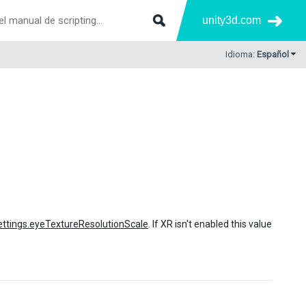
unity3d.com
Idioma:
Español
ttings.eyeTextureResolutionScale
. If XR isn't enabled this value