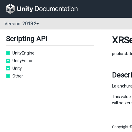
Version:
2018.2
XRSe
Scripting API
UnityEngine
public stat
UnityEditor
Unity
Descr
Other
La anchura
This value
will be zer
Copyright ©