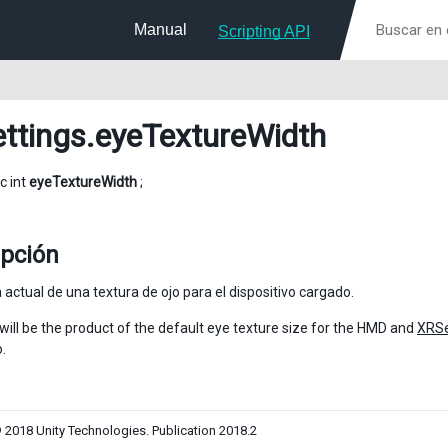
Manual
Scripting API
ttings
.eyeTextureWidth
ic int
eyeTextureWidth
;
ipción
 actual de una textura de ojo para el dispositivo cargado.
 will be the product of the default eye texture size for the HMD and
XRSe
o.
 2018 Unity Technologies. Publication 2018.2