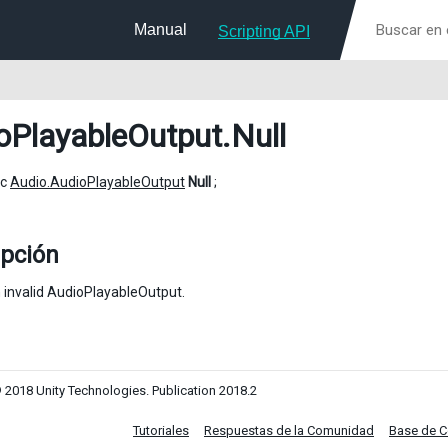
Manual
Scripting API
oPlayableOutput
.Null
ic
Audio.AudioPlayableOutput
Null
;
ipción
 invalid AudioPlayableOutput.
 2018 Unity Technologies. Publication 2018.2
Tutoriales
Respuestas de la Comunidad
Base de 