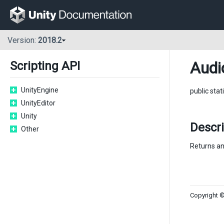
Version:
2018.2
Audi
Scripting API
UnityEngine
public stat
UnityEditor
Unity
Descr
Other
Returns an
Copyright ©