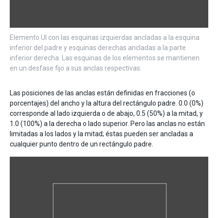
Elemento UI con las esquinas izquierdas ancladas a la esquina
inferior del padre y esquinas derechas ancladas a la parte
inferior derecha. Las esquinas de los elementos se mantienen
en un desfase fijo a sus anclas respectivas.
Las posiciones de las anclas están definidas en fracciones (o
porcentajes) del ancho y la altura del rectángulo padre. 0.0 (0%)
corresponde al lado izquierda o de abajo, 0.5 (50%) a la mitad, y
1.0 (100%) a la derecha o lado superior. Pero las anclas no están
limitadas a los lados y la mitad; éstas pueden ser ancladas a
cualquier punto dentro de un rectángulo padre.