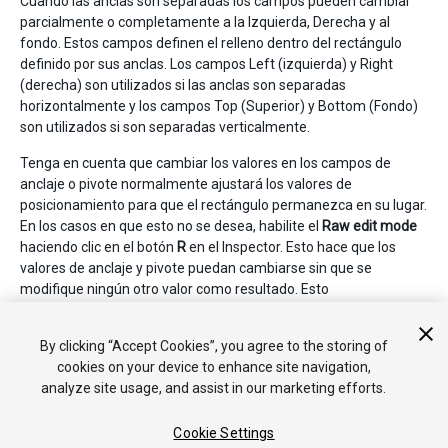
Cuando las anclas son separadas los campos pueden cambiar
parcialmente o completamente a la Izquierda, Derecha y al
fondo. Estos campos definen el relleno dentro del rectángulo
definido por sus anclas. Los campos Left (izquierda) y Right
(derecha) son utilizados si las anclas son separadas
horizontalmente y los campos Top (Superior) y Bottom (Fondo)
son utilizados si son separadas verticalmente.
Tenga en cuenta que cambiar los valores en los campos de
anclaje o pivote normalmente ajustará los valores de
posicionamiento para que el rectángulo permanezca en su lugar.
En los casos en que esto no se desea, habilite el
Raw edit mode
haciendo clic en el botón
R
en el Inspector. Esto hace que los
valores de anclaje y pivote puedan cambiarse sin que se
modifique ningún otro valor como resultado. Esto
probablemente hará que el rectángulo se mueva o redimensione
visualmente, ya que su posición y tamaño dependen de los
By clicking “Accept Cookies”, you agree to the storing of
valores de anclaje y pivote.
cookies on your device to enhance site navigation,
analyze site usage, and assist in our marketing efforts.
Cookie Settings