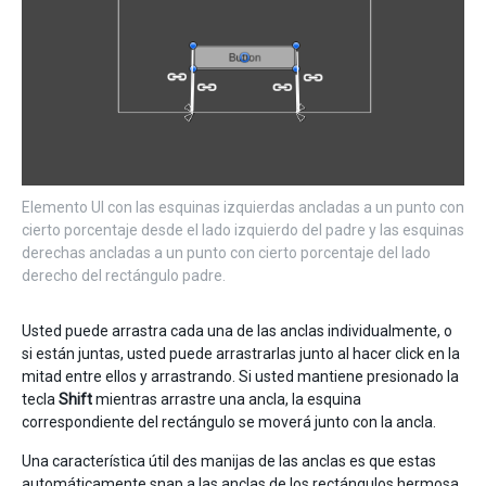
Elemento UI con las esquinas izquierdas ancladas a un punto con
cierto porcentaje desde el lado izquierdo del padre y las esquinas
derechas ancladas a un punto con cierto porcentaje del lado
derecho del rectángulo padre.
Usted puede arrastra cada una de las anclas individualmente, o
si están juntas, usted puede arrastrarlas junto al hacer click en la
mitad entre ellos y arrastrando. Si usted mantiene presionado la
tecla
Shift
mientras arrastre una ancla, la esquina
correspondiente del rectángulo se moverá junto con la ancla.
Una característica útil des manijas de las anclas es que estas
automáticamente snap a las anclas de los rectángulos hermosa