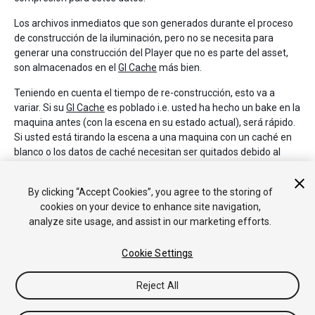
Los archivos inmediatos que son generados durante el proceso
de construcción de la iluminación, pero no se necesita para
generar una construcción del Player que no es parte del asset,
son almacenados en el
GI Cache
más bien.
Teniendo en cuenta el tiempo de re-construcción, esto va a
variar. Si su
GI Cache
es poblado i.e. usted ha hecho un bake en la
maquina antes (con la escena en su estado actual), será rápido.
Si usted está tirando la escena a una maquina con un caché en
blanco o los datos de caché necesitan ser quitados debido al
limite de tamaño de caché, el caché será poblado primero lo cual
requiere los procesos pre-computados y bake para correr. Estos
By clicking “Accept Cookies”, you agree to the storing of
pasos toman algo de tiempo.
cookies on your device to enhance site navigation,
analyze site usage, and assist in our marketing efforts.
Cookie Settings
Reject All
Copyright © 2018 Unity Technologies. Publication 2018.2