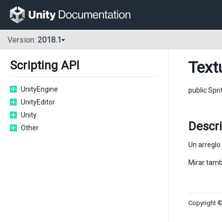
Version:
2018.1
Text
Scripting API
UnityEngine
public Spr
UnityEditor
Unity
Descr
Other
Un arreglo 
Mirar tamb
Copyright ©