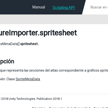
Manual
Scripting API
ureImporter
.spritesheet
iteMetaData[]
spritesheet
;
ipción
que representa las secciones del atlas correspondiente a gráficos sprite
ién: Clase
SpriteMetaData
.
 2018 Unity Technologies. Publication 2018.1