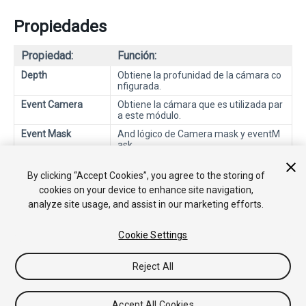
Propiedades
Propiedad:
Función:
Depth
Obtiene la profunidad de la cámara co
nfigurada.
Event Camera
Obtiene la cámara que es utilizada par
a este módulo.
Event Mask
And lógico de Camera mask y eventM
ask.
Final Event Mask
And lógico de Camera mask y eventM
ask.
By clicking “Accept Cookies”, you agree to the storing of
cookies on your device to enhance site navigation,
analyze site usage, and assist in our marketing efforts.
Cookie Settings
Reject All
Copyright © 2018 Unity Technologies. Publication 2018.1
Tutoriales
Respuestas de la Comunidad
Base de
Accept All Cookies