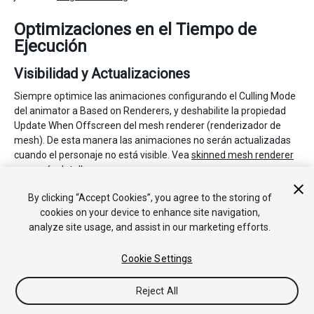
Optimizaciones en el Tiempo de
Ejecución
Visibilidad y Actualizaciones
Siempre optimice las animaciones configurando el Culling Mode
del animator a Based on Renderers, y deshabilite la propiedad
Update When Offscreen del mesh renderer (renderizador de
mesh). De esta manera las animaciones no serán actualizadas
cuando el personaje no está visible. Vea
skinned mesh renderer
para más detalles.
By clicking “Accept Cookies”, you agree to the storing of
• 2017–05–16 Page amended with no
editorial review
cookies on your device to enhance site navigation,
analyze site usage, and assist in our marketing efforts.
Cookie Settings
Reject All
Copyright © 2018 Unity Technologies. Publication 2017.4