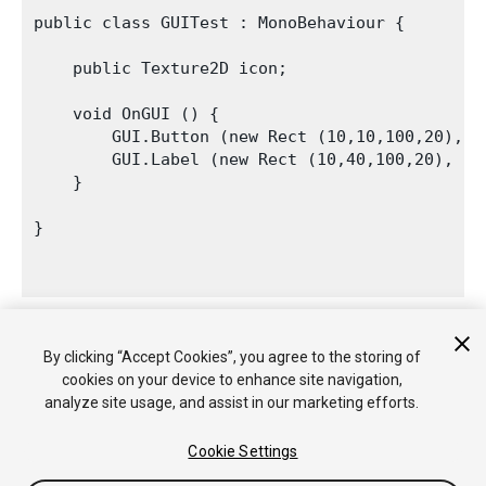
public class GUITest : MonoBehaviour {

    public Texture2D icon;

    void OnGUI () {

        GUI.Button (new Rect (10,10,100,20), n
        GUI.Label (new Rect (10,40,100,20), GUI
    }

}

La página de referencia de script para el
GUIContent constructor
By clicking “Accept Cookies”, you agree to the storing of
tiene algunos ejemplos de su uso.
cookies on your device to enhance site navigation,
analyze site usage, and assist in our marketing efforts.
Cookie Settings