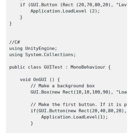
    if (GUI.Button (Rect (20,70,80,20), "Level 
        Application.LoadLevel (2);

    }

}

//C#

using UnityEngine;

using System.Collections;

public class GUITest : MonoBehaviour {

    void OnGUI () {

        // Make a background box

        GUI.Box(new Rect(10,10,100,90), "Loader
        // Make the first button. If it is pre
        if(GUI.Button(new Rect(20,40,80,20), "L
            Application.LoadLevel(1);

        }
