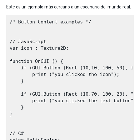
Este es un ejemplo más cercano a un escenario del mundo real:
/* Button Content examples */

// JavaScript

var icon : Texture2D;

function OnGUI () {

    if (GUI.Button (Rect (10,10, 100, 50), icon
        print ("you clicked the icon");

    }

    if (GUI.Button (Rect (10,70, 100, 20), "Thi
        print ("you clicked the text button");

    }

}

// C#
