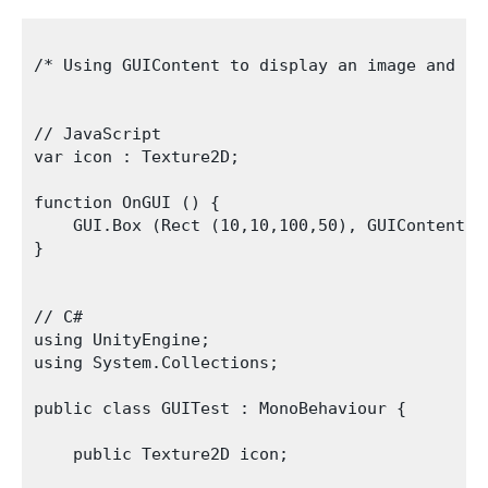
/* Using GUIContent to display an image and a s
// JavaScript

var icon : Texture2D;

function OnGUI () {

    GUI.Box (Rect (10,10,100,50), GUIContent("T
}

// C#

using UnityEngine;

using System.Collections;

public class GUITest : MonoBehaviour {

    public Texture2D icon;
