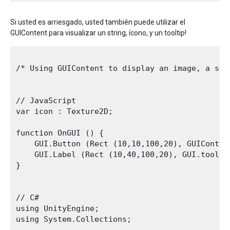
Si usted es arriesgado, usted también puede utilizar el
GUIContent para visualizar un string, ícono, y un tooltip!
/* Using GUIContent to display an image, a stri
// JavaScript

var icon : Texture2D;

function OnGUI () {

    GUI.Button (Rect (10,10,100,20), GUIConten
    GUI.Label (Rect (10,40,100,20), GUI.tooltip
}

// C#

using UnityEngine;

using System.Collections;
