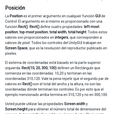
Posición
La
Position
es el primer argumento en cualquier función
GUI
de
Control. El argumento en sí mismo es proporcionado con una
función
Rect()
.
Rect()
define cuatro propiedades:
left-most
position
,
top-most position
,
total width
,
total height
. Todos estos
valores son proporcionados en
integers
, que corresponden a
valores de píxel. Todos los controles del UnityGUI trabajan en
Screen Space
, que es la resolución del reproductor publicado en
píxeles.
El sistema de coordenadas está basado en la parte superior
izquierda.
Rect(10, 20, 300, 100)
definen un Rectángulo que
comienza en las coordenadas: 10,20 y terminan en las
coordenadas 310,120. Vale la pena repetir que el segundo par de
valores en
Rect()
son el total del ancho y la altura, no son las
coordenadas dónde terminan los controles. Es por esto que el
ejemplo mencionado arriba termina en 310,120 y no en 300,100.
Usted puede utilizar las propiedades
Screen.width
y
Screen.height
para obtener el número total de dimensiones del