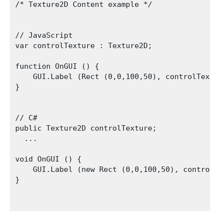
/* Texture2D Content example */

// JavaScript

var controlTexture : Texture2D;

function OnGUI () {

    GUI.Label (Rect (0,0,100,50), controlTextur
}

// C#

public Texture2D controlTexture;

  ...

void OnGUI () {

    GUI.Label (new Rect (0,0,100,50), controlTe
}
