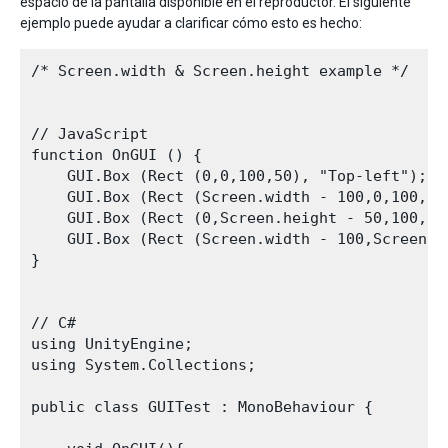
espacio de la pantalla disponible en el reproductor. El siguiente
ejemplo puede ayudar a clarificar cómo esto es hecho:
/* Screen.width & Screen.height example */

// JavaScript

function OnGUI () {

    GUI.Box (Rect (0,0,100,50), "Top-left");

    GUI.Box (Rect (Screen.width - 100,0,100,50)
    GUI.Box (Rect (0,Screen.height - 50,100,50)
    GUI.Box (Rect (Screen.width - 100,Screen.h
}

// C#

using UnityEngine;

using System.Collections;

public class GUITest : MonoBehaviour {
