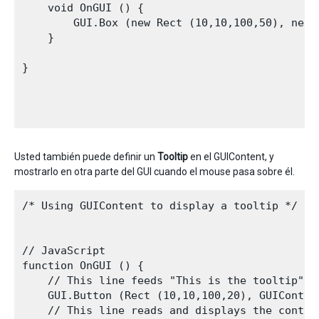
    void OnGUI () {

        GUI.Box (new Rect (10,10,100,50), new 
    }

}

Usted también puede definir un
Tooltip
en el GUIContent, y
mostrarlo en otra parte del GUI cuando el mouse pasa sobre él.
/* Using GUIContent to display a tooltip */

// JavaScript

function OnGUI () {

    // This line feeds "This is the tooltip" in
    GUI.Button (Rect (10,10,100,20), GUIConten
    // This line reads and displays the content