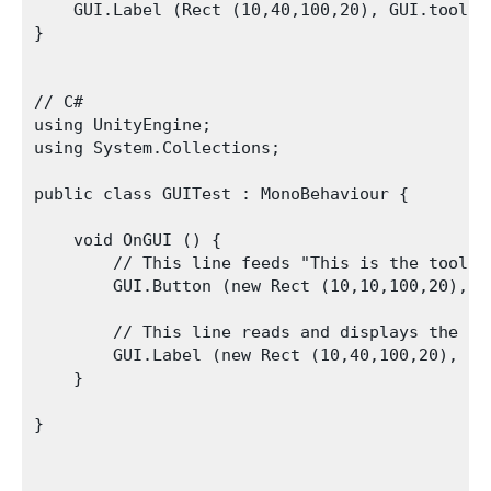
    GUI.Label (Rect (10,40,100,20), GUI.tooltip
}

// C#

using UnityEngine;

using System.Collections;

public class GUITest : MonoBehaviour {

    void OnGUI () {

        // This line feeds "This is the tooltip
        GUI.Button (new Rect (10,10,100,20), n
        // This line reads and displays the con
        GUI.Label (new Rect (10,40,100,20), GUI
    }

}
