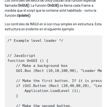
Los controles del IMGUI de Unity utilizan una función especial
llamada
OnGUI()
. La función
OnGUI()
se llama cada frame a
medida que el script que la contiene esté habilitado - como la
función
Update()
.
Los controles de IMGUI en sí son muy simples en estructura. Esta
estructura es evidente en el siguiente ejemplo.
/* Example level loader */

// JavaScript

function OnGUI () {

    // Make a background box

    GUI.Box (Rect (10,10,100,90), "Loader Menu"
    // Make the first button. If it is pressed
    if (GUI.Button (Rect (20,40,80,20), "Level 
        Application.LoadLevel (1);

    }

    // Make the second button.
