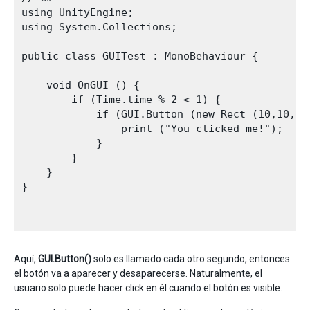
using UnityEngine;

using System.Collections;

public class GUITest : MonoBehaviour {

    void OnGUI () {

        if (Time.time % 2 < 1) {

            if (GUI.Button (new Rect (10,10,20
                print ("You clicked me!");

            }

        }

    }

}

Aquí,
GUI.Button()
solo es llamado cada otro segundo, entonces
el botón va a aparecer y desaparecerse. Naturalmente, el
usuario solo puede hacer click en él cuando el botón es visible.