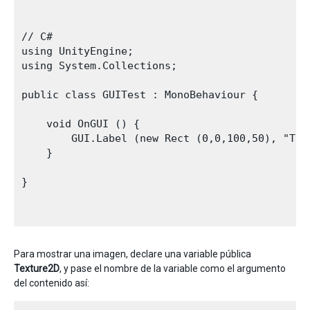
// C#

using UnityEngine;

using System.Collections;

public class GUITest : MonoBehaviour {

    void OnGUI () {

        GUI.Label (new Rect (0,0,100,50), "Thi
    }

}

Para mostrar una imagen, declare una variable pública
Texture2D
, y pase el nombre de la variable como el argumento
del contenido así: