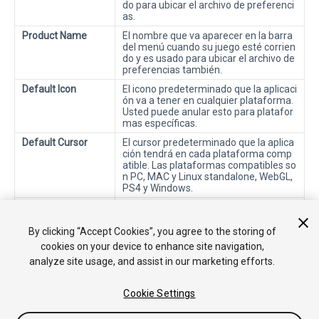
do para ubicar el archivo de preferenci
as.
Product Name
El nombre que va aparecer en la barra
del menú cuando su juego esté corrien
do y es usado para ubicar el archivo de
preferencias también.
Default Icon
El icono predeterminado que la aplicaci
ón va a tener en cualquier plataforma.
Usted puede anular esto para platafor
mas específicas.
Default Cursor
El cursor predeterminado que la aplica
ción tendrá en cada plataforma comp
atible. Las plataformas compatibles so
n PC, MAC y Linux standalone, WebGL,
PS4 y Windows.
Cursor Hotspot
Cursor hotspot en píxeles desde la part
e superior izquierda del cursor predete
rminado.
By clicking “Accept Cookies”, you agree to the storing of
cookies on your device to enhance site navigation,
analyze site usage, and assist in our marketing efforts.
Cookie Settings