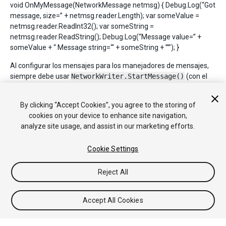
void OnMyMessage(NetworkMessage netmsg) { Debug.Log(“Got
message, size=” + netmsg.reader.Length); var someValue =
netmsg.reader.ReadInt32(); var someString =
netmsg.reader.ReadString(); Debug.Log(“Message value=” +
someValue + “ Message string=‘“ + someString + ”’”); }
Al configurar los mensajes para los manejadores de mensajes,
siempre debe usar
NetworkWriter.StartMessage()
(con el
tipo de mensaje ID) y las llamadas
NetworkWriter.FinishMessage(). Cuando no utiliza los arreglos de
By clicking “Accept Cookies”, you agree to the storing of
bytes, puede omitir ese paso.
cookies on your device to enhance site navigation,
analyze site usage, and assist in our marketing efforts.
Cookie Settings
Reject All
Copyright © 2018 Unity Technologies. Publication 2017.3
Tutoriales
Respuestas de la Comunidad
Base de
Accept All Cookies
Conocimientos
Foros
Asset Store (Tienda de Assets/Paquetes)