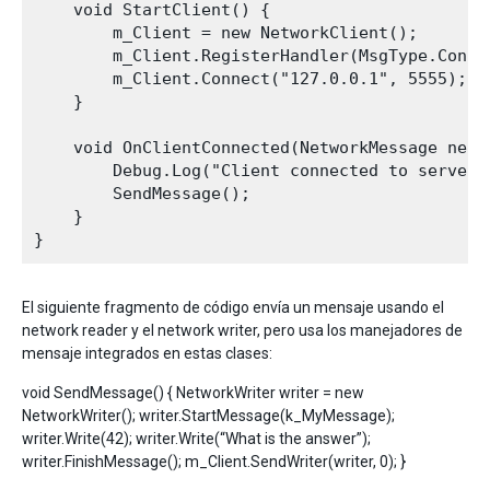
    void StartClient() {

        m_Client = new NetworkClient();

        m_Client.RegisterHandler(MsgType.Connec
        m_Client.Connect("127.0.0.1", 5555);

    }

    void OnClientConnected(NetworkMessage netms
        Debug.Log("Client connected to server")
        SendMessage();

    }

El siguiente fragmento de código envía un mensaje usando el
network reader y el network writer, pero usa los manejadores de
mensaje integrados en estas clases:
void SendMessage() { NetworkWriter writer = new
NetworkWriter(); writer.StartMessage(k_MyMessage);
writer.Write(42); writer.Write(“What is the answer”);
writer.FinishMessage(); m_Client.SendWriter(writer, 0); }