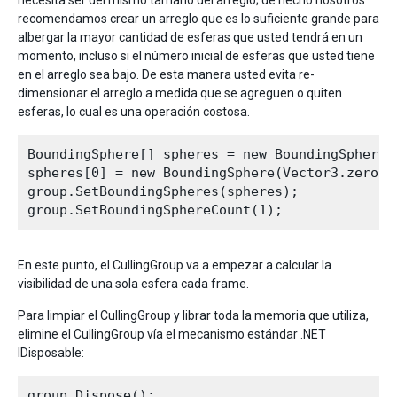
necesita ser del mismo tamaño del arreglo; de hecho nosotros
recomendamos crear un arreglo que es lo suficiente grande para
albergar la mayor cantidad de esferas que usted tendrá en un
momento, incluso si el número inicial de esferas que usted tiene
en el arreglo sea bajo. De esta manera usted evita re-
dimensionar el arreglo a medida que se agreguen o quiten
esferas, lo cual es una operación costosa.
BoundingSphere[] spheres = new BoundingSphere[1
spheres[0] = new BoundingSphere(Vector3.zero, 1
group.SetBoundingSpheres(spheres);

En este punto, el CullingGroup va a empezar a calcular la
visibilidad de una sola esfera cada frame.
Para limpiar el CullingGroup y librar toda la memoria que utiliza,
elimine el CullingGroup vía el mecanismo estándar .NET
IDisposable:
group.Dispose();
