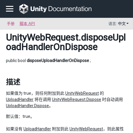
手册
脚本 API
语言:
中文
UnityWebRequest
.disposeUpl
oadHandlerOnDispose
public bool
disposeUploadHandlerOnDispose
;
描述
如果值为 true，则任何附加到此
UnityWebRequest
的
UploadHandler
将在调用
UnityWebRequest.Dispose
时自动调用
UploadHandler.Dispose
。
默认值：true。
如果没有
UploadHandler
附加到此
UnityWebRequest
，则此属性