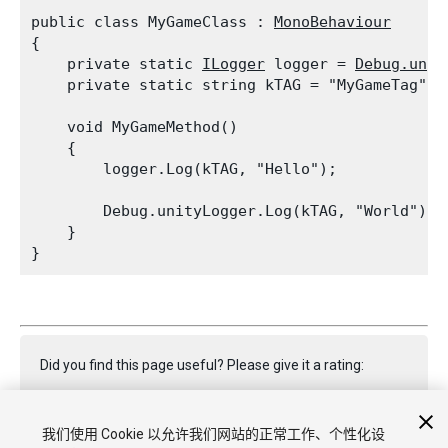
public class MyGameClass : 
MonoBehaviour
{

    private static 
ILogger
 logger = 
Debug.unit
    private static string kTAG = "MyGameTag";
    void MyGameMethod()

    {

        logger.Log(kTAG, "Hello");
        Debug.unityLogger.Log(kTAG, "World");

    }

Did you find this page useful? Please give it a rating:
我们使用 Cookie 以允许我们网站的正常工作、个性化设
Report a problem on this page