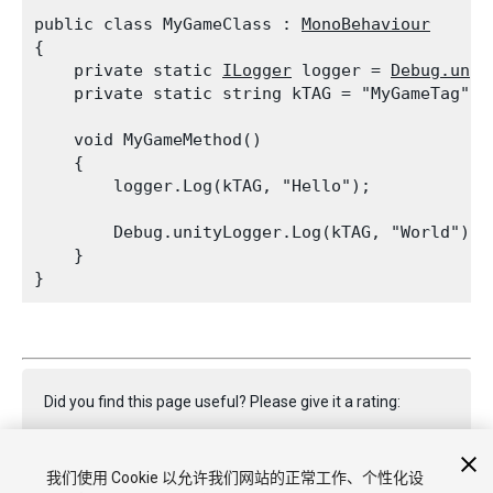
public class MyGameClass : 
MonoBehaviour
{

    private static 
ILogger
 logger = 
Debug.unit
    private static string kTAG = "MyGameTag";
    void MyGameMethod()

    {

        logger.Log(kTAG, "Hello");
        Debug.unityLogger.Log(kTAG, "World");

    }

Did you find this page useful? Please give it a rating:
我们使用 Cookie 以允许我们网站的正常工作、个性化设
Report a problem on this page