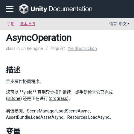
手册
脚本 API
语言:
中文
AsyncOperation
class in UnityEngine
/
继承自：
YieldInstruction
描述
异步操作协同程序。
您可以 **yield** 直到异步操作继续，或手动检查它已完成
(
isDone
) 还是正在进行 (
progress
)。
另请参阅：
SceneManager.LoadSceneAsync
、
AssetBundle.LoadAssetAsync
、
Resources.LoadAsync
。
变量