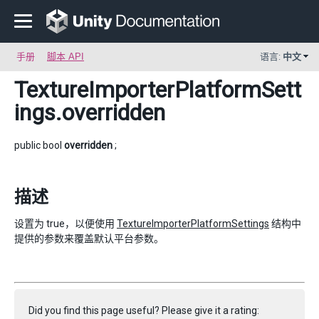
手册
脚本 API
语言:
中文
TextureImporterPlatformSett
ings
.overridden
public bool
overridden
;
描述
设置为 true，以便使用
TextureImporterPlatformSettings
结构中
提供的参数来覆盖默认平台参数。
Did you find this page useful? Please give it a rating: