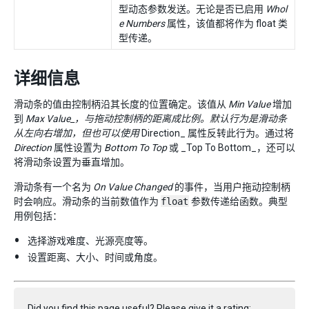
型动态参数发送。无论是否已启用
Whol
e Numbers
属性，该值都将作为 float 类
型传递。
详细信息
滑动条的值由控制柄沿其长度的位置确定。该值从
Min Value
增加
到
Max Value_，与拖动控制柄的距离成比例。默认行为是滑动条
从左向右增加，但也可以使用
Direction_ 属性反转此行为。通过将
Direction
属性设置为
Bottom To Top
或 _Top To Bottom_，还可以
将滑动条设置为垂直增加。
滑动条有一个名为
On Value Changed
的事件，当用户拖动控制柄
时会响应。滑动条的当前数值作为
float
参数传递给函数。典型
用例包括：
选择游戏难度、光源亮度等。
设置距离、大小、时间或角度。
Did you find this page useful? Please give it a rating: