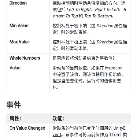
Direction
拖动控制柄时滑动条值增加的方向。选
项包括
Left To Right
、
Right To Left
、
B
ottom To Top
和
Top To Bottom
。
Min Value
控制柄处于极下端（由
Direction
属性确
定）时的滑动条值。
Max Value
控制柄处于极上端（由
Direction
属性确
定）时的滑动条值。
Whole Numbers
是否应该将滑动条约束为整数值？
Value
滑动条的当前数值。如果在 Inspector
中设置了该值，则该值将用作初始值，
但是当值变化时，运行时的值也将变
化。
事件
属性：
功能：
On Value Changed
滑动条的当前值已变化时调用的
UnityE
vent
。该事件可将当前值作为
float
类