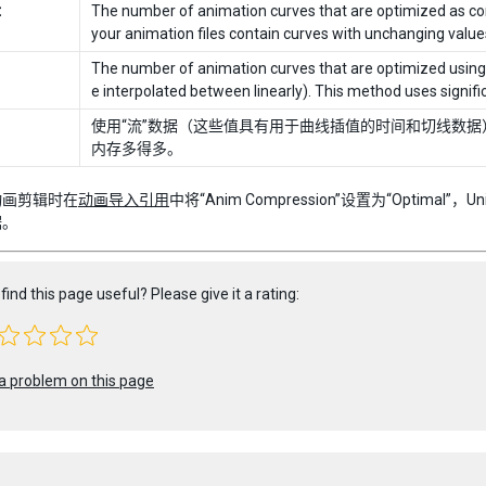
t
The number of animation curves that are optimized as cons
your animation files contain curves with unchanging value
The number of animation curves that are optimized using 
e interpolated between linearly). This method uses signif
使用“流”数据（这些值具有用于曲线插值的时间和切线数据
内存多得多。
动画剪辑时在
动画导入引用
中将“Anim Compression”设置为“Opti
据。
find this page useful? Please give it a rating:
a problem on this page