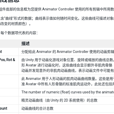
or 组件底部的信息框为您提供 Animator Controller 使用的所有剪辑中所
包含“曲线”形式的数据；曲线表示值如何随时间变化。这些曲线可描述对
如改变的材质颜色）。
了每个数据项代表的内容：
描述
nt
分配给此 Animator 的 Animator Controller 使用的动画
Pos, Rot &
由 Unity 用于动画化游戏对象位置、旋转或缩放的曲线
形 Avatar 进行动画化时，这些曲线会显示额外非肌肉
动画并发现意外的非肌肉动画曲线，表示动画文件中可能有
此 Animator 用于人形动画的肌肉动画曲线数量。这些是用于
准 Avatar 中所有人形骨骼的标准肌肉运动外，此处还包
The number of numeric (float) curves used by the animator
精灵动画曲线（由 Unity 的 2D 系统使用）的总数
ount
动画曲线的合计总数