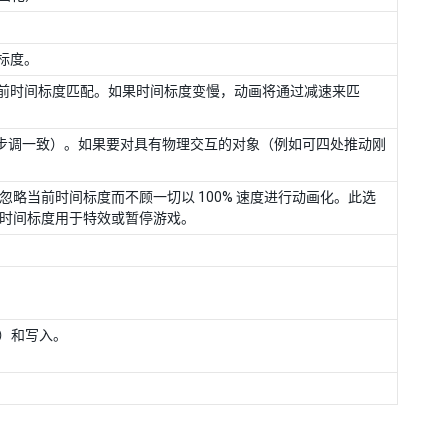
间标度。
r 的速度与当前时间标度匹配。如果时间标度变慢，动画将通过减速来匹
，与物理系统步调一致）。如果要对具有物理交互的对象（例如可四处推动刚
or 的速度忽略当前时间标度而不顾一切以 100% 速度进行动画化。此选
的时间标度用于特效或暂停游戏。
）和写入。