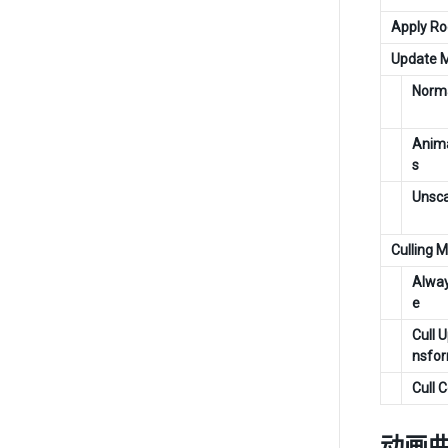
Apply Ro
Update 
Norm
Anima
s
Unsc
Culling 
Alwa
e
Cull 
nsfo
Cull 
动画