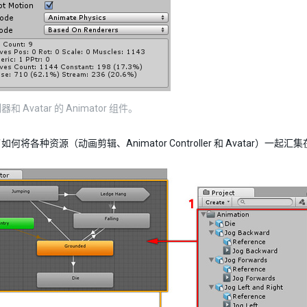
 Avatar 的 Animator 组件。
何将各种资源（动画剪辑、Animator Controller 和 Avatar）一起汇集