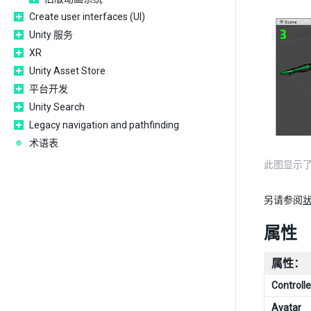
Create user interfaces (UI)
Unity 服务
XR
Unity Asset Store
平台开发
Unity Search
Legacy navigation and pathfinding
术语表
此图显示
另请参阅
属性
属性：
Controlle
Avatar