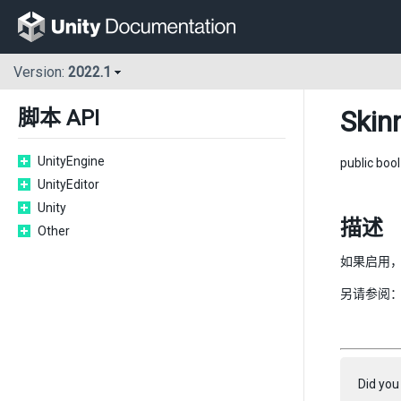
Version:
2022.1
Skin
脚本 API
UnityEngine
public boo
UnityEditor
Unity
描述
Other
如果启用
另请参阅
Did you 