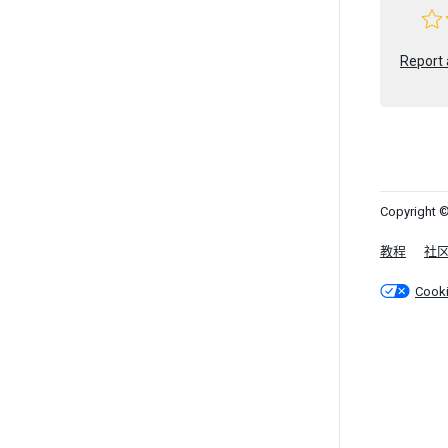
Report 
Copyright ©
教程
社
Cook