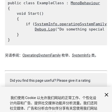
public class ExampleClass : 
MonoBehaviour
{

    void Start()

    {

        if (
SystemInfo.operatingSystemFamily
 =
Debug.Log
("Do something special her
    }

另请参阅：
OperatingSystemFamily
枚举、
SystemInfo
类。
Did you find this page useful? Please give it a rating:
我们使用 Cookie 以允许我们网站的正常工作、个性化设
Report a problem on this page
计内容和广告、提供社交媒体功能并分析流量。我们还同
社交媒体、广告和分析合作伙伴分享有关您使用我们网站