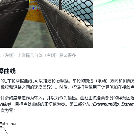
体（左侧）比碰撞几何体（右侧）复杂得多
擦曲线
示的_车轮摩擦曲线_可以描述轮胎摩擦。车轮的前进（滚动）方向和侧向
胎橡胶和道路之间的速度差异）。然后，将该打滑值用于计算施加在接触
胎打滑的度量值作为输入，并以力作为输出。曲线由包含两部分的样条图
Value
)
，目标点处曲线的正切值为零。第二部分从
(
ExtremumSlip
,
Extre
再次为零：