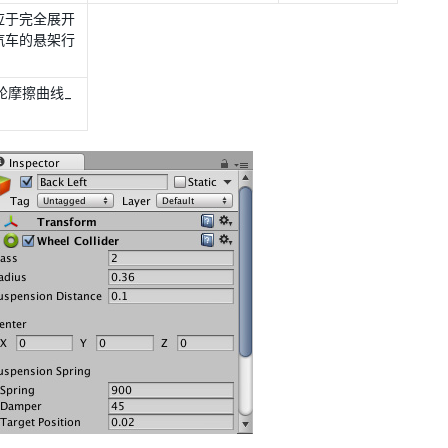
 对应于完全展开
汽车的悬架行
轮摩擦曲线_