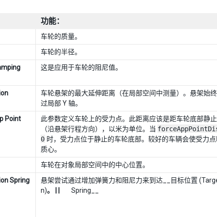
功能：
车轮的质量。
车轮的半径。
amping
这是应用于车轮的阻尼值。
ion
车轮悬架的最大延伸距离（在局部空间中测量）。悬架始终
过局部 Y 轴。
p Point
此参数定义车轮上的受力点。此距离应该是距车轮底部静止
（沿悬架行程方向），以米为单位。当
forceAppPointDi
0
时，受力点位于静止的车轮底部。较好的车辆会使受力点
质心。
车轮在对象局部空间中的中心位置。
on Spring
悬架尝试通过增加弹簧力和阻尼力来到达__目标位置 (Target P
n)
。 | |
Spring__