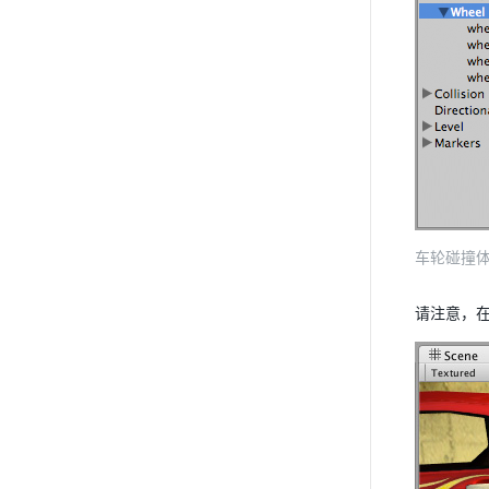
车轮碰撞体 (
请注意，在播