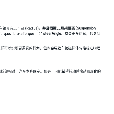
具有__半径 (Radius)
，并且根据__悬架距离 (Suspension
rque
、
brakeTorque__ 和
steerAngle
。有关更多信息，请参阅
这样可以实现更逼真的行为，但也会导致车轮碰撞体忽略标准
物理
der 的对象应始终相对于汽车本身固定。但是，可能希望转动并滚动图形化的