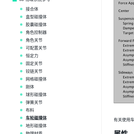
接合体
盒型碰撞体
胶囊碰撞体
角色控制器
角色关节
可配置关节
恒定力
固定关节
铰链关节
网格碰撞体
刚体
球形碰撞体
弹簧关节
布料
车轮碰撞体
有关使用
地形碰撞体
物理材质