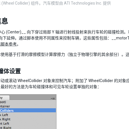
heel Collider) 组件。汽车模型由 ATI Technologies Inc. 提供
信息
心 (Center)__ 向下穿过局部 Y 轴进行射线投射来执行车轮的碰撞检测。车轮
向下延伸。通过脚本使用不同属性来控制车辆，这些属性包括：__motorTo
体脚本参考
。
体使用基于打滑的摩擦模型计算摩擦力（独立于物理引擎的其余部分）。
。
撞体设置
或滚动 WheelCollider 对象来控制汽车；附加了 WheelColli
。最好的方法是为车轮碰撞体和可见车轮设置单独的对象：