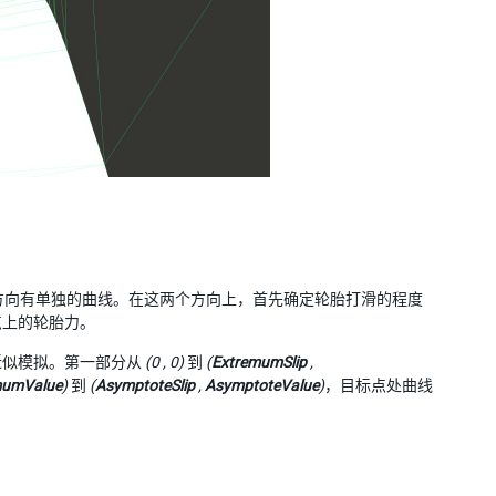
方向有单独的曲线。在这两个方向上，首先确定轮胎打滑的程度
点上的轮胎力。
近似模拟。第一部分从
(0 , 0)
到
(
ExtremumSlip
,
mumValue
)
到
(
AsymptoteSlip
,
AsymptoteValue
)
，目标点处曲线