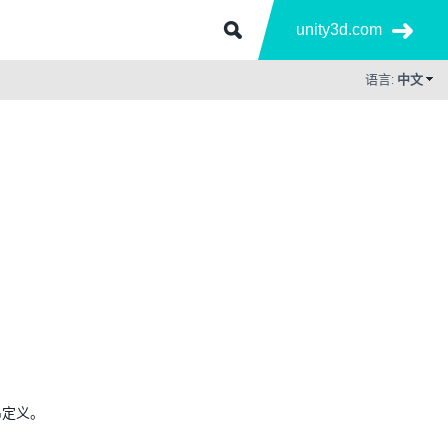
unity3d.com
语言:
中文
串定义。