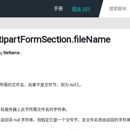
手册
脚本 API
tipartFormSection
.fileName
ng
fileName
;
所需的文件名，如果不是文件节，则为
null
。
目标服务器上此节所需文件名的字符串。
返回非 null 字符串，则假定它是一个文件节，且文件名将由返回的字符