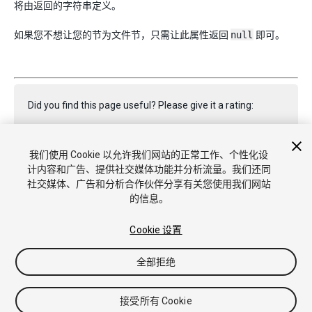
将由返回的字符串定义。
如果您不想让您的节为文件节，只需让此属性返回
null
即可。
Did you find this page useful? Please give it a rating:
我们使用 Cookie 以允许我们网站的正常工作、个性化设
Report a problem on this page
计内容和广告、提供社交媒体功能并分析流量。我们还同
社交媒体、广告和分析合作伙伴分享有关您使用我们网站
的信息。
Cookie 设置
全部拒绝
版权所有 © 2020 Unity Technologies. Publication 2019.3
教程
社区答案
知识库
论坛
Asset Store
商标和使用条款
法
律条款
隐私政策
Cookie
不要出售或分享我的个人信息
接受所有 Cookie
Cookie 偏好