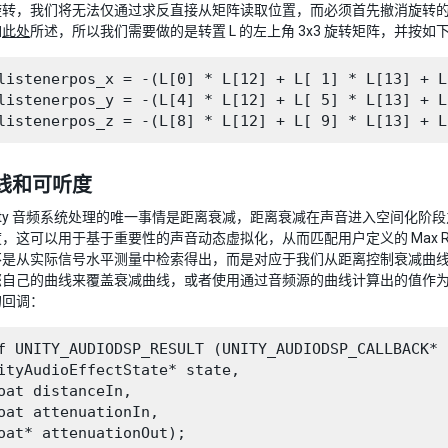
旋转，我们将无法仅通过求反直接从矩阵读取位置，而必须首先撤消旋转的
如
此处
所述，所以我们需要做的是转置 L 的左上角 3x3 旋转矩阵，并按
listenerpos_x = -(L[0] * L[12] + L[ 1] * L[13] + L
listenerpos_y = -(L[4] * L[12] + L[ 5] * L[13] + L
线和可听度
nity 音频系统处理的唯一事情是距离衰减，距离衰减在声音进入空间化
，这可以用于基于重要性的声音动态虚拟化，从而匹配用户定义的 Max Rea
是从实际信号水平测量中检索得出，而是对应于我们从距离控制衰减曲线、
自己的曲线来覆盖衰减曲线，或者使用通过音频源的曲线计算出的值作为修改基础。为此
的回调：
f UNITY_AUDIODSP_RESULT (UNITY_AUDIODSP_CALLBACK* 
ityAudioEffectState* state,

oat distanceIn,

oat attenuationIn,
