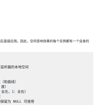
据后直接应用。因此，空间音响效果的每个实例都有一个自身的
换为监听器的本地空间

参数（和曲线）

 度）

1：全左，1：全右）



调保留为 NULL 可使用
