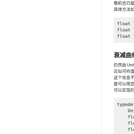
像机也已
具体方法
float 
float 
衰减曲
仍然由 U
近似可听度
这个信息不
是可以用您
可以实现
typede
    Un
    fl
    fl