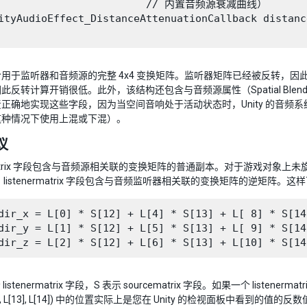
                         // 内置音频源衰减曲线）

ityAudioEffect_DistanceAttenuationCallback distanc
用于监听器和音频源的完整 4x4 变换矩阵。监听器矩阵已经被反转，
反转计算开销很低。此外，该结构还包含与音频源属性（Spatial Blend、Rever
正确地实现这些字段，因为当空间音响处于活动状态时，Unity 的音
这种情况下使用上混或下混）。
议
ematrix 字段包含与音频源相关联的变换矩阵的普通副本。对于游戏对象上未
 listenermatrix 字段包含与音频监听器相关联的变换矩阵的逆矩
dir_x = L[0] * S[12] + L[4] * S[13] + L[ 8] * S[14
dir_y = L[1] * S[12] + L[5] * S[13] + L[ 9] * S[14
 listenermatrix 字段，S 表示 sourcematrix 字段。如果一个 li
12], L[13], L[14]) 中的位置实际上是您在 Unity 的检视面板中看到的值