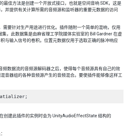
些的最佳方法是创建一个开放式接口，也就是空间音响 SDK，这是
的平移器，并提供有关计算所需的音频源和监听器的重要元数据的访问
F，需要针对生产用途进行优化。插件随附一个简单的混响，仅用
集，此数据集是由麻省理工学院媒体实验室的 Bill Gardner 在虚
卷积与输入信号的卷积。位置元数据仅用于选取正确的脉冲响应
产生音频数据流的音频源解码器之后，使得每个音频源具有自己的效
到混音器组的各种音频源产生的音频混合。要使插件能够像这样工
件的实例时会为 UnityAudioEffectState 结构的
果：