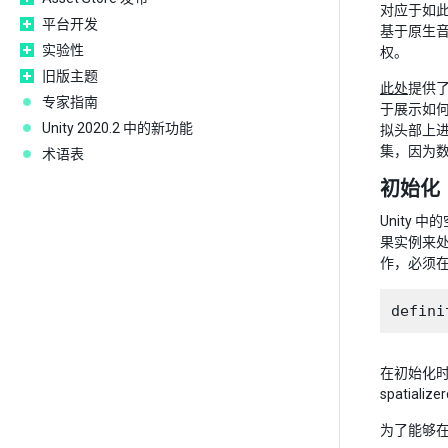
对应于如此
平台开发
基于原生音
实验性
权。
旧版主题
此处
提供
专家指南
于展示如何
Unity 2020.2 中的新功能
拟头部上
集，因为数
术语表
初始化
Unity
果实例来
作，必须
在初始化时设
spatializ
为了能够