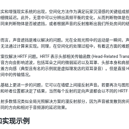
现实和增强现实系统的出现，空间化方法作为满足玩家沉浸感的关键组成
的细微延迟。此外，无意中可以分辨出高频平衡的变化，从而判断物体是
不同来判断物体是否被遮挡，或者根据声音的反射推断出我们所处房间的
力而言，声音遮挡是难以解决的问题。光在全局光照中的运动是一瞬间，
）无法通过计算来实现。同理，在空间化的处理过程中，有着这方面的难
仅解决 HRTF 问题。HRTF 表示头部相关传输函数 (Head-Related Tr
音方向会影响滤波，包括耳朵之间的微弱延迟以及耳罩、头部本身和肩部构
善方向感（典型且有名的示例就是虚拟理发店的双耳录音）。但是直接 H
空间中的传输情况。
此基础上更进一步的问题，它可以在墙壁上间接反射声音。若要再次与图
和听者位置都决定了结果，当然每个反射的定向声波都会以不同的 HRT
反射多数情况类似全局光照解决方案的漫反射部分，因为声音被发散到房
不同的方向和相对于音频源的延迟效果。
 和实现示例