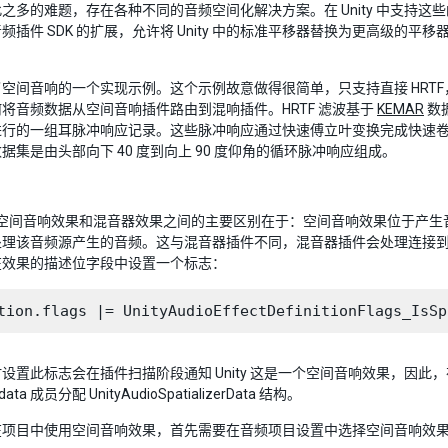
之多的难题，存在各种不同的音频空间化解决方案。在 Unity 中支持这
频插件 SDK 的扩展，允许将 Unity 中的标准平移器替换为更高级
了空间音响的一个实现示例。这个示例故意做得很简单，只支持直接 HRT
将音频数据从空间音响插件路由到混响插件。HRTF 滤波基于
KEMAR
数据
进行的一组耳脉冲响应记录。这些脉冲响应通过快速傅立叶变换完成快速
据集是由头部向下 40 度到向上 90 度仰角的循环脉冲响应组成。
 中的空间音响效果和混音器效果之间的主要区别在于：空间音响效果位于
处理该音频源产生的音频。这与混音器插件不同，混音器插件会处理连接
在效果的描述位字段中设置一个标志：
置此标志会在插件扫描阶段通知 Unity 这是一个空间音响效果，因此，在创建此插
erdata 成员分配 UnityAudioSpatializerData 结构。
在项目中使用空间音响效果，首先需要在音频项目设置中选择空间音响效