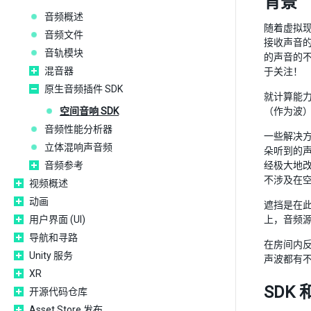
背景
音频概述
随着虚拟
音频文件
接收声音
音轨模块
的声音的
混音器
于关注！
原生音频插件 SDK
就计算能
空间音响 SDK
（作为波
音频性能分析器
一些解决方案
立体混响声音频
朵听到的声
音频参考
经极大地改
不涉及在
视频概述
动画
遮挡是在
用户界面 (UI)
上，音频源
导航和寻路
在房间内
Unity 服务
声波都有
XR
SDK
开源代码仓库
Asset Store 发布