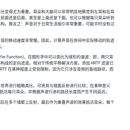
部分显得尤为重要。耳朵和大脑可以非常明显地察觉到左耳和右耳
在前面还是后面，甚至是上面还是下面。也可以根据每只耳朵听到
结构。换言之：声音对于日常生活指引非常重要，可能平时没有过
声音的移动速度非常慢。因此，计算声音在房间中实际移动的轨迹
题。
ansfer Function)，在图形学中可以类比为球形的谐波：即，两只耳
成的定向滤波。相对于传统平移解决方案，添加 HRTF 滤波已
RTF 在某种程度上受到限制，因为它只涉及音频的直线路径，而
形世界进行粗略类比，可将其与镜面反射进行比较；在某种意义
F 抵达每只耳朵，并根据声波行进的路径长度而产生不同延迟。
间后在多个墙壁上反射，最后作为重叠声波的效果抵达耳朵，每个