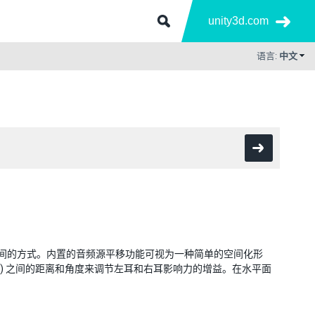
unity3d.com
语言:
中文
围空间的方式。内置的音频源平移功能可视为一种简单的空间化形
oSource) 之间的距离和角度来调节左耳和右耳影响力的增益。在水平面