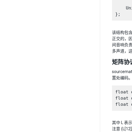
     
    Un
该结构包含
正交的，因此
间音响负责
多声道，
矩阵协
sourc
置处编码。
float 
float 
其中 L 表示
注意 (L[