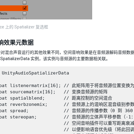
rce 上的 Spatializer 复选框
响效果元数据
中对混合声音运行的其他效果不同，空间音响效果是在音频源解码音频数
dioSpatializerData 实例，该实例与音频源的主要数据相关联。
 UnityAudioSpatializerData

loat listenermatrix[16]; // 此矩阵用于将音频源位置变
loat sourcematrix[16];   // 变换音频源的矩阵

loat spatialblend;       // 距离控制的空间混合

loat reverbzonemix;      // 音频源上的混响区混音级别
loat spread;             // 音频源的传播参数（0 到 360
loat stereopan;          // 音频源的立体声平移参数（-
                         // 空间音响插件可以重写距离衰减
                         // 以便影响语音优先级（将此回