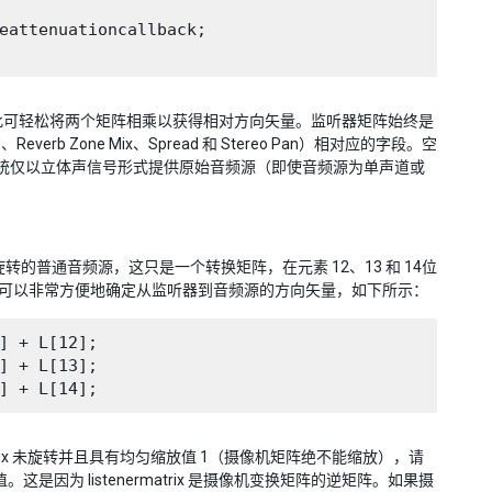
eattenuationcallback;

因此可轻松将两个矩阵相乘以获得相对方向矢量。监听器矩阵始终是
b Zone Mix、Spread 和 Stereo Pan）相对应的字段。空
频系统仅以立体声信号形式提供原始音频源（即使音频源为单声道或
旋转的普通音频源，这只是一个转换矩阵，在元素 12、13 和 14位
阵。这样可以非常方便地确定从监听器到音频源的方向矢量，如下所示：
] + L[12];

] + L[13];

stenermatrix 未旋转并且具有均匀缩放值 1（摄像机矩阵绝不能缩放），请
的反数值。这是因为 listenermatrix 是摄像机变换矩阵的逆矩阵。如果摄