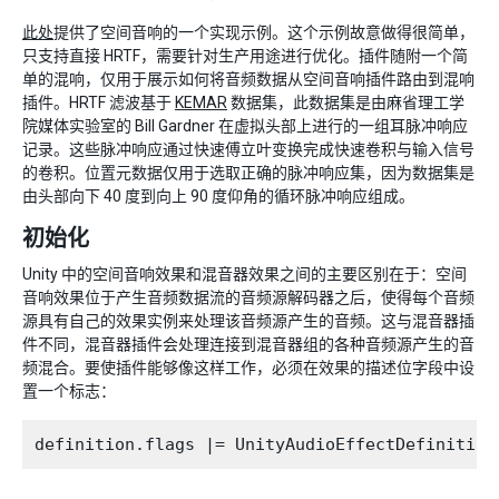
此处
提供了空间音响的一个实现示例。这个示例故意做得很简单，
只支持直接 HRTF，需要针对生产用途进行优化。插件随附一个简
单的混响，仅用于展示如何将音频数据从空间音响插件路由到混响
插件。HRTF 滤波基于
KEMAR
数据集，此数据集是由麻省理工学
院媒体实验室的 Bill Gardner 在虚拟头部上进行的一组耳脉冲响应
记录。这些脉冲响应通过快速傅立叶变换完成快速卷积与输入信号
的卷积。位置元数据仅用于选取正确的脉冲响应集，因为数据集是
由头部向下 40 度到向上 90 度仰角的循环脉冲响应组成。
初始化
Unity 中的空间音响效果和混音器效果之间的主要区别在于：空间
音响效果位于产生音频数据流的音频源解码器之后，使得每个音频
源具有自己的效果实例来处理该音频源产生的音频。这与混音器插
件不同，混音器插件会处理连接到混音器组的各种音频源产生的音
频混合。要使插件能够像这样工作，必须在效果的描述位字段中设
置一个标志：