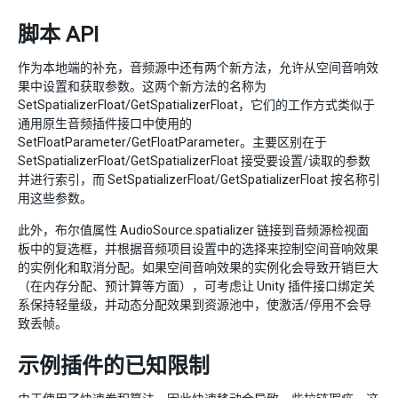
脚本 API
作为本地端的补充，音频源中还有两个新方法，允许从空间音响效
果中设置和获取参数。这两个新方法的名称为
SetSpatializerFloat/GetSpatializerFloat，它们的工作方式类似于
通用原生音频插件接口中使用的
SetFloatParameter/GetFloatParameter。主要区别在于
SetSpatializerFloat/GetSpatializerFloat 接受要设置/读取的参数
并进行索引，而 SetSpatializerFloat/GetSpatializerFloat 按名称引
用这些参数。
此外，布尔值属性 AudioSource.spatializer 链接到音频源检视面
板中的复选框，并根据音频项目设置中的选择来控制空间音响效果
的实例化和取消分配。如果空间音响效果的实例化会导致开销巨大
（在内存分配、预计算等方面），可考虑让 Unity 插件接口绑定关
系保持轻量级，并动态分配效果到资源池中，使激活/停用不会导
致丢帧。
示例插件的已知限制