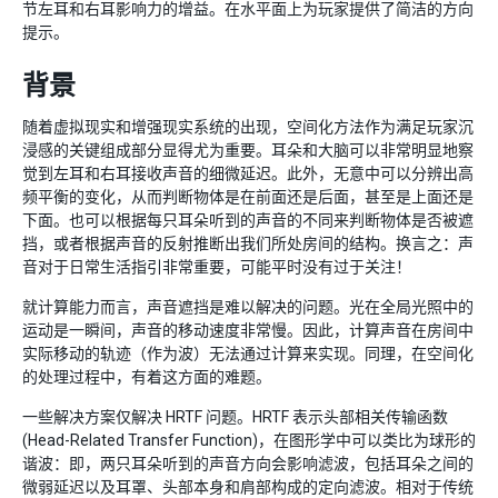
节左耳和右耳影响力的增益。在水平面上为玩家提供了简洁的方向
提示。
背景
随着虚拟现实和增强现实系统的出现，空间化方法作为满足玩家沉
浸感的关键组成部分显得尤为重要。耳朵和大脑可以非常明显地察
觉到左耳和右耳接收声音的细微延迟。此外，无意中可以分辨出高
频平衡的变化，从而判断物体是在前面还是后面，甚至是上面还是
下面。也可以根据每只耳朵听到的声音的不同来判断物体是否被遮
挡，或者根据声音的反射推断出我们所处房间的结构。换言之：声
音对于日常生活指引非常重要，可能平时没有过于关注！
就计算能力而言，声音遮挡是难以解决的问题。光在全局光照中的
运动是一瞬间，声音的移动速度非常慢。因此，计算声音在房间中
实际移动的轨迹（作为波）无法通过计算来实现。同理，在空间化
的处理过程中，有着这方面的难题。
一些解决方案仅解决 HRTF 问题。HRTF 表示头部相关传输函数
(Head-Related Transfer Function)，在图形学中可以类比为球形的
谐波：即，两只耳朵听到的声音方向会影响滤波，包括耳朵之间的
微弱延迟以及耳罩、头部本身和肩部构成的定向滤波。相对于传统