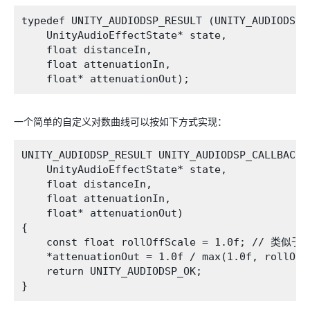
typedef UNITY_AUDIODSP_RESULT (UNITY_AUDIODSP_
    UnityAudioEffectState* state,

    float distanceIn,

    float attenuationIn,

一个简单的自定义对数曲线可以按如下方式实现：
UNITY_AUDIODSP_RESULT UNITY_AUDIODSP_CALLBACK S
    UnityAudioEffectState* state,

    float distanceIn,

    float attenuationIn,

    float* attenuationOut)

{

    const float rollOffScale = 1.0f; // 类似
    *attenuationOut = 1.0f / max(1.0f, rollOffS
    return UNITY_AUDIODSP_OK;
