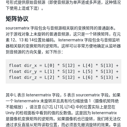
号形式提供原始音频源（即使音频源为单声道或多声道，这种情况
下使用上混或下混）。
矩阵协议
sourcematrix 字段包含与音频源相关联的变换矩阵的普通副本。
对于游戏对象上未旋转的普通音频源，这只是一个转换矩阵，在元
素 12、13 和 14位置处编码。 listenermatrix 字段包含与音频监听
器相关联的变换矩阵的逆矩阵。这样可以非常方便地确定从监听器
到音频源的方向矢量，如下所示：
float dir_x = L[0] * S[12] + L[4] * S[13] + L[ 
float dir_y = L[1] * S[12] + L[5] * S[13] + L[ 
其中 L 表示 listenermatrix 字段，S 表示 sourcematrix 字段。如果
一个 listenermatrix 未旋转并且具有均匀缩放值 1（摄像机矩阵绝
不能缩放），请注意 (L[12], L[13], L[14]) 中的位置实际上是您在
Unity 的检视面板中看到的值的反数值。这是因为 listenermatrix
是摄像机变换矩阵的逆矩阵。如果摄像机也已旋转，我们将无法仅
通过求反直接从矩阵读取位置，而必须首先撤消旋转的效果。幸运