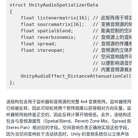
struct UnityAudioSpatializerData

{

    float listenermatrix[16]; // 此矩阵用
    float sourcematrix[16];   // 变换音频源的矩阵

    float spatialblend;       // 距离控制的空间混
    float reverbzonemix;      // 音频源上
    float spread;             // 音频源的传播参
    float stereopan;          // 音频源的立
                              // 空间音响插件
                              // 以便影响语
                              // 内置音频源衰减曲
    UnityAudioEffect_DistanceAttenuationCallba
该结构包含用于监听器和音频源的完整 4x4 变换矩阵。监听器矩阵
已经被反转，因此可轻松将两个矩阵相乘以获得相对方向矢量。监
听器矩阵始终是正交的，因此反转计算开销很低。此外，该结构还
包含与音频源属性（Spatial Blend、Reverb Zone Mix、Spread 和
Stereo Pan）相对应的字段。空间音响负责正确地实现这些字段，
因为当空间音响处于活动状态时，Unity 的音频系统仅以立体声信