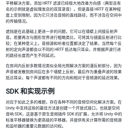
平移解决方案，添加 HRTF 滤波已经极大地改善方向感（典型且有
名的示例就是虚拟理发店的双耳录音）。但是直接 HRTF 在某种程
度上受到限制，因为它只涉及音频的直线路径，而不涉及在空间中
的传输情况。
遮挡是在此基础上更进一步的问题，它可以在墙壁上间接反射声
音。若要再次与图形世界进行粗略类比，可将其与镜面反射进行比
较；在某种意义上，音频源和听者位置都决定了结果，当然每个反
射的定向声波都会以不同的 HRTF 抵达每只耳朵，并根据声波行进
的路径长度而产生不同延迟。
在房间内反射多数情况类似全局光照解决方案的漫反射部分，因为
声音被发散到房间后在多个墙壁上反射，最后作为重叠声波的效果
抵达耳朵，每个声波都有不同的方向和相对于音频源的延迟效果。
SDK 和实现示例
对应于如此之多的难题，存在各种不同的音频空间化解决方案。在
Unity 中支持这些的最佳方法是创建一个开放式接口，也就是空间
音响 SDK，这是基于原生音频插件 SDK 的扩展，允许将 Unity 中的
标准平移器替换为更高级的平移器，并提供有关计算所需的音频源
和监听器的重要元数据的访问权。