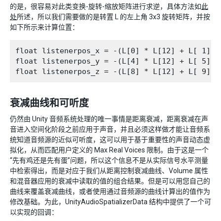
的是，很容易对此类变换-旋转-缩放矩阵进行求逆，具体方法如
此
处
所述，所以我们需要做的是转置 L 的左上角 3x3 旋转矩阵，并按
如下所示来计算位置：
float listenerpos_x = -(L[0] * L[12] + L[ 1] *
float listenerpos_y = -(L[4] * L[12] + L[ 5] *
衰减曲线和可听度
仍然由 Unity 音频系统处理的唯一事情是距离衰减，距离衰减在声
音进入空间化阶段之前应用于声音，并且必须这样做才能让音频系
统知道音频源的近似可听度，这可以用于基于重要性的声音动态虚
拟化，从而匹配用户定义的 Max Real Voices 限制。由于这是一个
“先有鸡还是先有蛋”问题，所以这个信息不是从实际信号水平测量
中检索得出，而是对应于我们从距离控制衰减曲线、Volume 属性
和混音器应用的衰减中读取的值的组合结果。但是可以用您自己的
曲线来覆盖衰减曲线，或者使用通过音频源的曲线计算出的值作为
修改基础。为此，UnityAudioSpatializerData 结构中提供了一个可
以实现的回调：