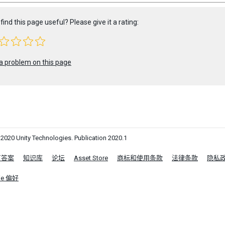
find this page useful? Please give it a rating:
a problem on this page
0 Unity Technologies. Publication 2020.1
区答案
知识库
论坛
Asset Store
商标和使用条款
法律条款
隐私
ie 偏好