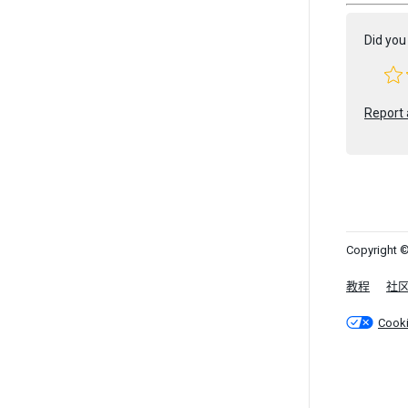
Did you 
Report 
Copyright ©
教程
社
Cook