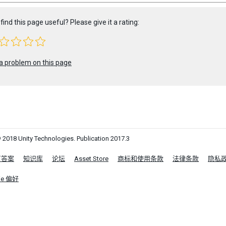
find this page useful? Please give it a rating:
a problem on this page
 2018 Unity Technologies. Publication 2017.3
区答案
知识库
论坛
Asset Store
商标和使用条款
法律条款
隐私
ie 偏好