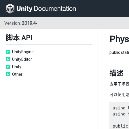
Version:
2019.4
Phys
脚本 API
UnityEngine
public stat
UnityEditor
Unity
描述
Other
应用于场
可以使用
using 
using 
public