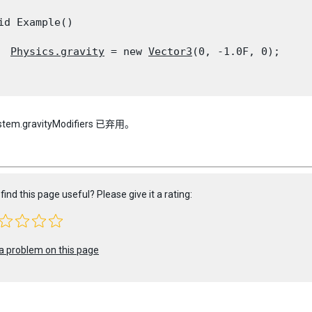
id Example()

Physics.gravity
 = new 
Vector3
(0, -1.0F, 0);

ystem.gravityModifiers 已弃用。
find this page useful? Please give it a rating:
a problem on this page