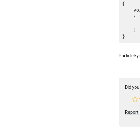
{

    vo
    {

    }

ParticleS
Did you 
Report 