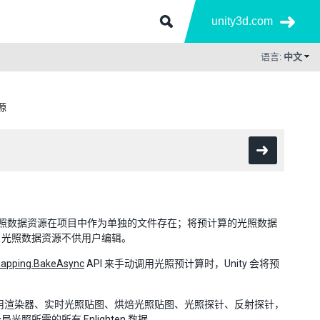
unity3d.com
语言:
中文
源
原因，光照数据资源在项目中作为单独的文件存在；将预计算的光照数据
。光照数据资源不供用户编辑。
mapping.BakeAsync
API 来手动调用光照预计算时，Unity 会将预
引用渲染器、实时光照贴图、烘焙光照贴图、光照探针、反射探针，
需的所有 Enlighten 数据。