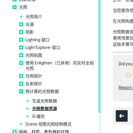
光照
当您更改
光照简介
在光照构
光源
光照数据
阴影
果将场景
Lighting 窗口
这些步骤
Light Explorer 窗口
光照贴图
使用 Enlighten（已弃用）的实时全局
Did you 
光照
光照探针
反射探针
Report 
预计算的光照数据
生成光照数据
光照数据资源
GI 缓存
Scene 视图光照绘制模式
网格、材质、着色器和纹理