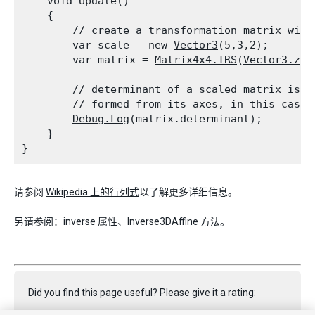
    void Update()

    {

        // create a transformation matrix with
        var scale = new 
Vector3
(5,3,2);

        var matrix = 
Matrix4x4.TRS
(
Vector3.zer
        // determinant of a scaled matrix is v
        // formed from its axes, in this case 5
Debug.Log
(matrix.determinant);

    }

}
请参阅
Wikipedia 上的行列式
以了解更多详细信息。
另请参阅：
inverse
属性、
Inverse3DAffine
方法。
Did you find this page useful? Please give it a rating: