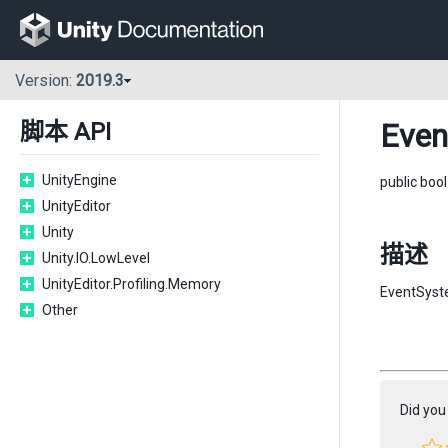
Version:
2019.3
Even
脚本 API
UnityEngine
public boo
UnityEditor
Unity
描述
Unity.IO.LowLevel
UnityEditor.Profiling.Memory
EventS
Other
Did you 