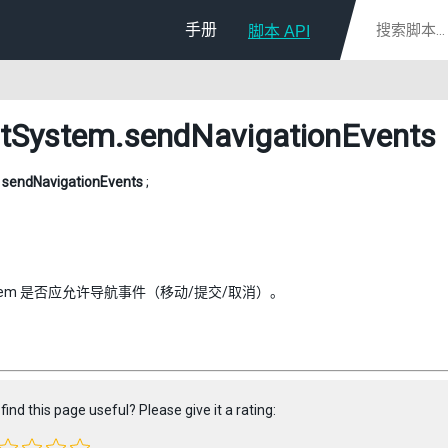
手册
脚本 API
tSystem
.sendNavigationEvents
l
sendNavigationEvents
;
ystem 是否应允许导航事件（移动/提交/取消）。
find this page useful? Please give it a rating: