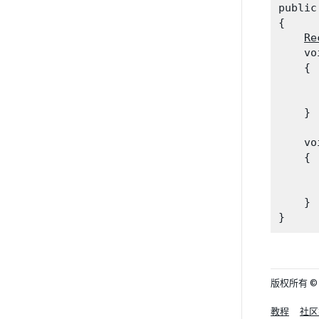
public
{

Re
    vo
    {

      
      
    }
    vo
    {

      
    }

版权所有 © 202
教程
社区