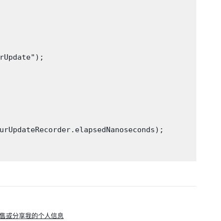
rUpdate");

urUpdateRecorder.elapsedNanoseconds);

售或分享我的个人信息