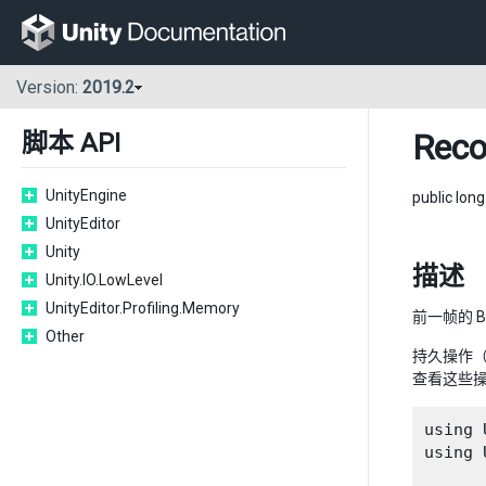
Version:
2019.2
Reco
脚本 API
UnityEngine
public lon
UnityEditor
Unity
描述
Unity.IO.LowLevel
UnityEditor.Profiling.Memory
前一帧的 
Other
持久操作
查看这些
using 
using 