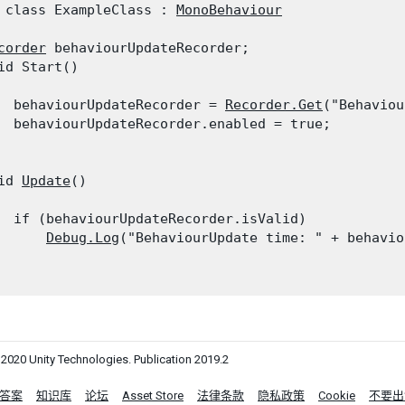
 class ExampleClass : 
MonoBehaviour
corder
 behaviourUpdateRecorder;

id Start()

  behaviourUpdateRecorder = 
Recorder.Get
("Behaviou
  behaviourUpdateRecorder.enabled = true;

id 
Update
()

  if (behaviourUpdateRecorder.isValid)

Debug.Log
("BehaviourUpdate time: " + behavio
0 Unity Technologies. Publication 2019.2
答案
知识库
论坛
Asset Store
法律条款
隐私政策
Cookie
不要出