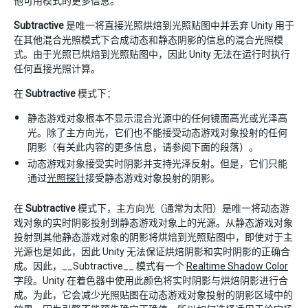
他可用模式的更多信息。
Subtractive
是唯一将直接光照烘焙到光照贴图中并丢弃 Unity 用于
在其他混合光照模式下合成动态和静态阴影的信息的混合光照模
式。由于光照已烘焙到光照贴图中，因此 Unity 无法在运行时执行
任何直接光照计算。
在
Subtractive
模式下：
静态游戏对象根本不显示混合光源中的任何镜面高光或光泽高
光。除了主方向光，它们也不能接受动态游戏对象投射的任何
阴影（有关此内容的更多信息，请参阅下面的段落）。
动态游戏对象接受实时阴影并支持光泽反射。但是，它们只能
通过
光照探针
接受静态游戏对象投射的阴影。
在
Subtractive
模式下，主方向光（通常为太阳）是唯一将动态游
戏对象的实时阴影投射到静态游戏对象上的光源。从静态游戏对象
投射到其他静态游戏对象的阴影将烘焙到光照贴图中，即使对于主
光源也是如此，因此 Unity 无法保证烘焙阴影和实时阴影的正确合
成。因此，__Subtractive__ 模式有一个
Realtime Shadow Color
字段。Unity 在着色器中使用此颜色将实时阴影与烘焙阴影进行合
成。为此，它会减少光照贴图在动态游戏对象投射的阴影区域中的