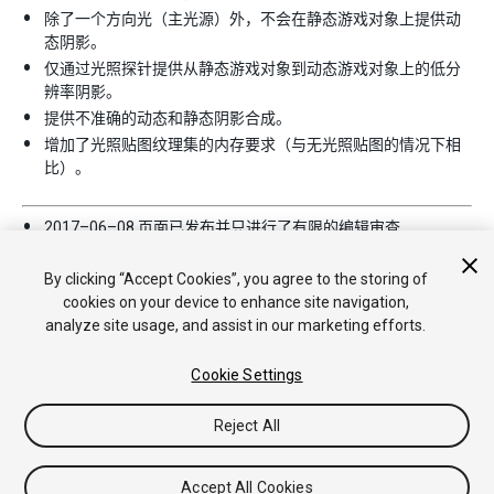
除了一个方向光（主光源）外，不会在静态游戏对象上提供动
态阴影。
仅通过光照探针提供从静态游戏对象到动态游戏对象上的低分
辨率阴影。
提供不准确的动态和静态阴影合成。
增加了光照贴图纹理集的内存要求（与无光照贴图的情况下相
比）。
2017–06–08 页面已发布并只进行了有限的
编辑审查
在 5.6 版中添加了“光照模式”
By clicking “Accept Cookies”, you agree to the storing of
cookies on your device to enhance site navigation,
analyze site usage, and assist in our marketing efforts.
Cookie Settings
Reject All
版权所有 © 2019 Unity Technologies. Publication 2019.1
教程
社区答案
知识库
论坛
Asset Store
法律条款
隐私政
策
Cookie
不要出售或分享我的个人信息
Accept All Cookies