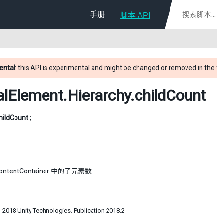
手册
脚本 API
ental
: this API is experimental and might be changed or removed in the 
alElement.Hierarchy
.childCount
hildCount
;
ntentContainer 中的子元素数
 2018 Unity Technologies. Publication 2018.2