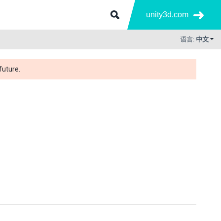
unity3d.com
语言:
中文
future.