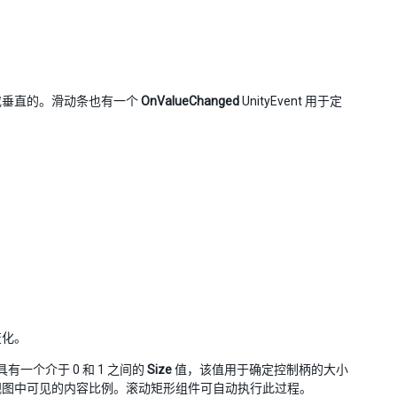
或垂直的。滑动条也有一个
OnValueChanged
UnityEvent 用于定
变化。
一个介于 0 和 1 之间的
Size
值，该值用于确定控制柄的大小
视图中可见的内容比例。滚动矩形组件可自动执行此过程。