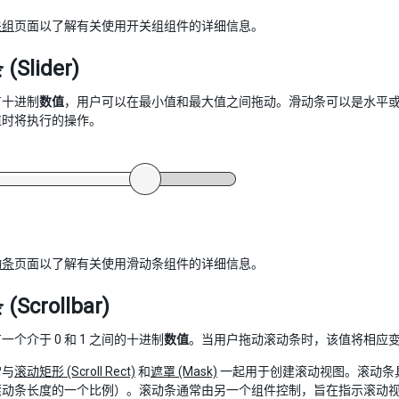
关组
页面以了解有关使用开关组组件的详细信息。
Slider)
有十进制
数值
，用户可以在最小值和最大值之间拖动。滑动条可以是水平
值时将执行的操作。
动条
页面以了解有关使用滑动条组件的详细信息。
Scrollbar)
一个介于 0 和 1 之间的十进制
数值
。当用户拖动滚动条时，该值将相应
常与
滚动矩形 (Scroll Rect)
和
遮罩 (Mask)
一起用于创建滚动视图。滚动条具有
滚动条长度的一个比例）。滚动条通常由另一个组件控制，旨在指示滚动