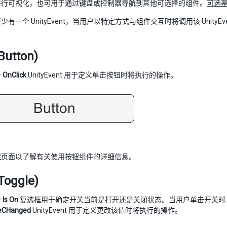
进行可视化，也可用于通过键盘或控制器导航到其他可选择的组件。
可选
有一个 UnityEvent，当用户以特定方式与组件交互时将调用该 UnityEve
utton)
个
OnClick
UnityEvent 用于定义单击按钮时将执行的操作。
钮
页面以了解有关使用按钮组件的详细信息。
oggle)
个
Is On
复选框用于确定开关当前是打开还是关闭状态。当用户单击开关时
eCHanged
UnityEvent 用于定义更改该值时将执行的操作。