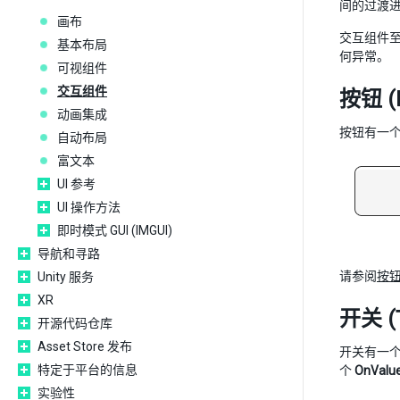
间的过渡
画布
交互组件至少
基本布局
何异常。
可视组件
交互组件
按钮 (B
动画集成
按钮有一
自动布局
富文本
UI 参考
UI 操作方法
即时模式 GUI (IMGUI)
导航和寻路
请参阅
按
Unity 服务
XR
开关 (T
开源代码仓库
Asset Store 发布
开关有一
特定于平台的信息
个
OnValu
实验性