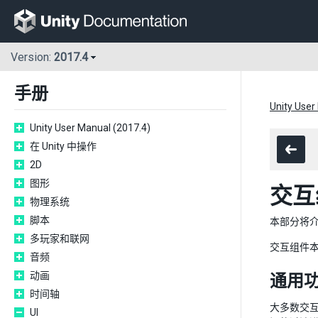
Version:
2017.4
手册
Unity User
Unity User Manual (2017.4)
在 Unity 中操作
2D
图形
交互
物理系统
脚本
本部分将介
多玩家和联网
交互组件
音频
动画
通用
时间轴
大多数交
UI