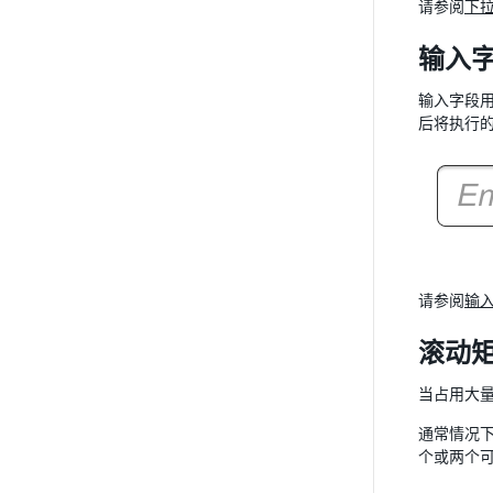
请参阅
下
输入字段 
输入字段
后将执行
请参阅
输
滚动矩形/
当占用大
通常情况
个或两个