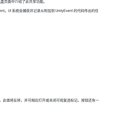
基类
页面中介绍了此共享功能。
nt。UI 系统会捕获并记录从附加到 UnityEvent 的代码传出的任
，此值将反转，并可相应打开或关闭可视复选标记。按钮还有一