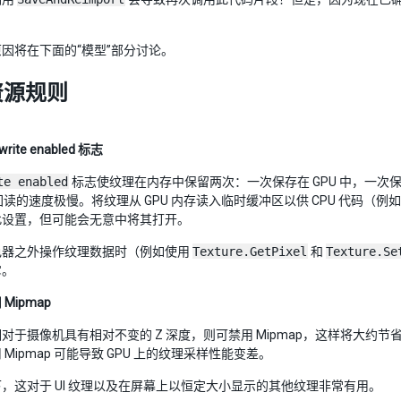
因将在下面的“模型”部分讨论。
资源规则
write enabled 标志
te enabled
标志使纹理在内存中保留两次：一次保存在 GPU 中，一次保存
回读的速度极慢。将纹理从 GPU 内存读入临时缓冲区以供 CPU 代码（例如 Tex
此设置，但可能会无意中将其打开。
色器之外操作纹理数据时（例如使用
Texture.GetPixel
和
Texture.Se
它。
Mipmap
对于摄像机具有相对不变的 Z 深度，则可禁用 Mipmap，这样将大约
Mipmap 可能导致 GPU 上的纹理采样性能变差。
，这对于 UI 纹理以及在屏幕上以恒定大小显示的其他纹理非常有用。