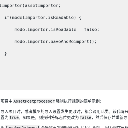
lImporter)assetImporter;

  if(modelImporter.isReadable) {

      modelImporter.isReadable = false;

      modelImporter.SaveAndReimport();

 }

在项目中
AssetPostprocessor
强制执行规则的简单示例：
型导入项目时，或者模型的导入设置发生更改时，都会调用此类。该代码
设置为
true
。如果是，则强制将标志位更改为
false
，然后保存并重新导
调用
SaveAndReimport
会导致再次调用此代码片段！但是，因为现在已