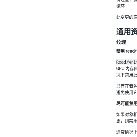
循环。
此变更的原
通用
纹理
禁用 read/
Read/Wri
GPU 内存
况下禁用
只有在着
避免使用
尽可能禁用 
如果对象相
更，则禁用 
通常情况下