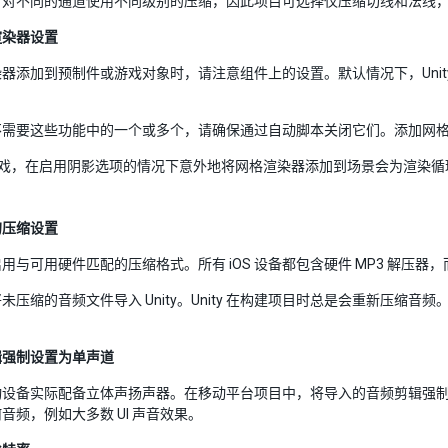
对不同的通道使用不同级别的压缩，因此项目可选择仅压缩切线和法线，同
渲染器设置
器添加到预制件或游戏对象时，请注意组件上的设置。默认情况下，Uni
。
不需要这些功能中的一个或多个，请确保通过自动脚本关闭它们。添加网
 游戏，在启用阴影选项的情况下意外地将网格渲染器添加到场景会为渲染循
的压缩设置
与可用硬件匹配的压缩格式。所有 iOS 设备都包含硬件 MP3 解压器，而许多 
未压缩的音频文件导入 Unity。Unity 在构建项目时总是会重新压
辑强制设置为单声道
动设备实际配备立体声扬声器。在移动平台项目中，将导入的音频剪辑强
音频，例如大多数 UI 声音效果。