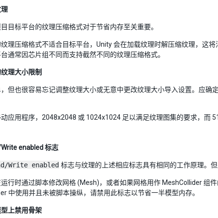
纹理
项目目标平台的纹理压缩格式对于节省内存至关重要。
纹理压缩格式不适合目标平台，Unity 会在加载纹理时解压缩纹理，这将消耗 
平台通常因芯片组不同而支持截然不同的纹理压缩格式。
的纹理大小限制
单，但也很容易忘记调整纹理大小或无意中更改纹理大小导入设置。应确
应用程序，2048x2048 或 1024x1024 足以满足纹理图集的要求，而 
Write enabled 标志
ad/Write enabled
标志与纹理的上述相应标志具有相同的工作原理。但
行时通过脚本修改网格 (Mesh)，或者如果网格用作 MeshCollider 
ollider 中使用并且未被脚本操纵，请禁用此标志以节省一半模型内存。
模型上禁用骨架