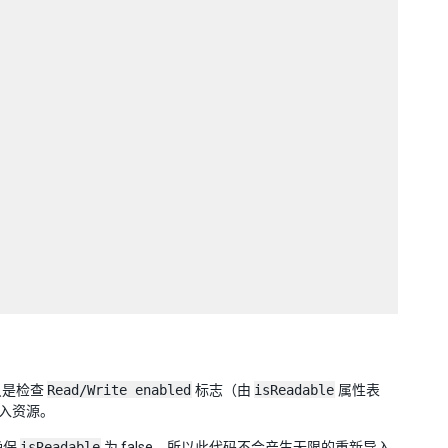
只是检查
Read/Write enabled
标志（由
isReadable
属性表
入资源。
确保
isReadable
为 false，所以此代码不会产生无限的重新导入