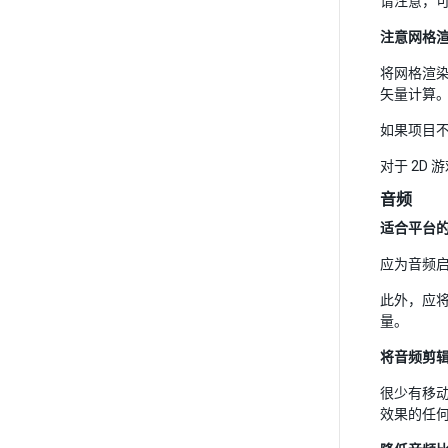
请注意，可
注意网格
将网格渲染
矢量计算
如果项目
对于 2D
音频
适合平台
应为音频启用
此外，应将
量。
将音频剪
很少有移
效果的任何