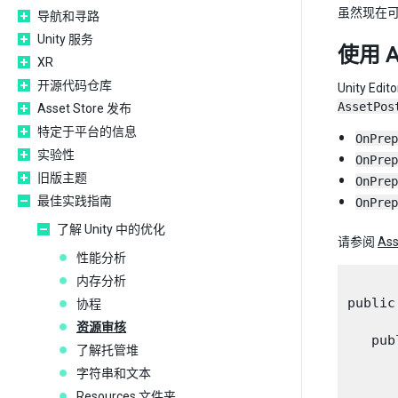
虽然现在可
导航和寻路
Unity 服务
使用 As
XR
开源代码仓库
Unity Edi
AssetPos
Asset Store 发布
特定于平台的信息
OnPrep
实验性
OnPrep
旧版主题
OnPrep
最佳实践指南
OnPrep
了解 Unity 中的优化
请参阅
Ass
性能分析
内存分析
public
协程
资源审核
   pub
了解托管堆
字符串和文本
      
Resources 文件夹