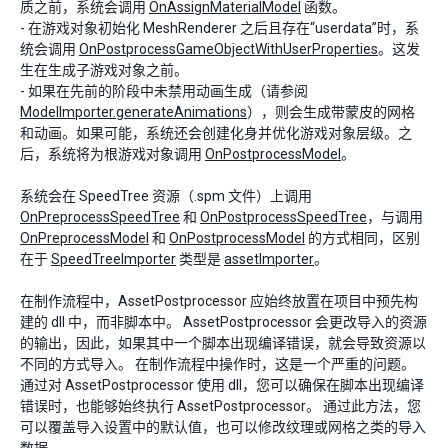
质之前，系统会调用
OnAssignMaterialModel
函数。
- 在游戏对象初始化 MeshRenderer 之后且存在“userdata”时，系
统会调用
OnPostprocessGameObjectWithUserProperties
。这发
生在生成子游戏对象之前。
- 如果在先前的阶段中未禁用动画生成（请参阅
ModelImporter.generateAnimations
），则会生成带蒙皮的网格
和动画。如果可能，系统还会创建化身并优化游戏对象层级。之
后，系统将为根游戏对象调用
OnPostprocessModel
。
系统会在 SpeedTree 资源（.spm 文件）上调用
OnPreprocessSpeedTree
和
OnPostprocessSpeedTree
，与调用
OnPreprocessModel
和
OnPostprocessModel
的方式相同，区别
在于
SpeedTreeImporter
类型是
assetImporter
。
在制作流程中，AssetPostprocessor 应始终放置在项目中预先构
建的 dll 中，而非脚本中。 AssetPostprocessor 会更改导入的资源
的输出，因此，如果其中一个脚本出现编译错误，就会导致资源以
不同的方式导入。 在制作流程中操作时，这是一个严重的问题。
通过对 AssetPostprocessor 使用 dll，您可以确保在脚本出现编译
错误时，也能够始终执行 AssetPostprocessor。 通过此方法，您
可以覆盖导入设置中的默认值，也可以修改纹理或网格之类的导入