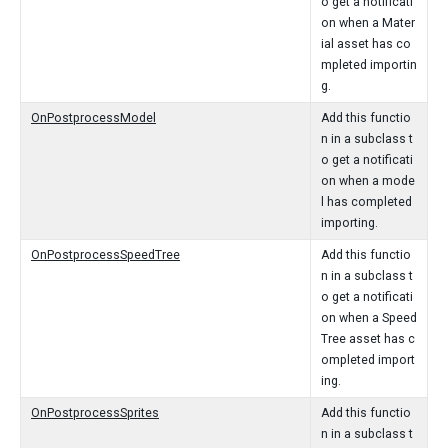
o get a notificati
on when a Mater
ial asset has co
mpleted importin
g.
OnPostprocessModel
Add this functio
n in a subclass t
o get a notificati
on when a mode
l has completed
importing.
OnPostprocessSpeedTree
Add this functio
n in a subclass t
o get a notificati
on when a Speed
Tree asset has c
ompleted import
ing.
OnPostprocessSprites
Add this functio
n in a subclass t