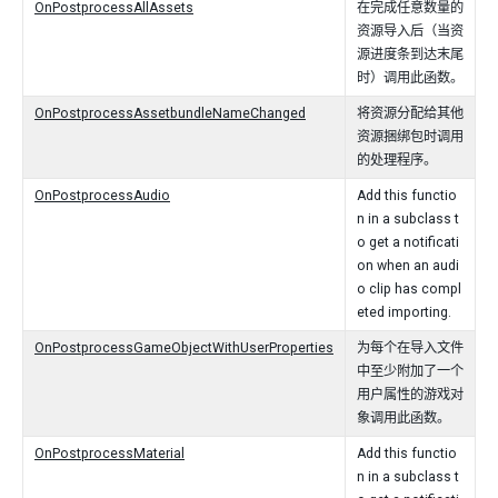
OnPostprocessAllAssets
在完成任意数量的
资源导入后（当资
源进度条到达末尾
时）调用此函数。
OnPostprocessAssetbundleNameChanged
将资源分配给其他
资源捆绑包时调用
的处理程序。
OnPostprocessAudio
Add this functio
n in a subclass t
o get a notificati
on when an audi
o clip has compl
eted importing.
OnPostprocessGameObjectWithUserProperties
为每个在导入文件
中至少附加了一个
用户属性的游戏对
象调用此函数。
OnPostprocessMaterial
Add this functio
n in a subclass t