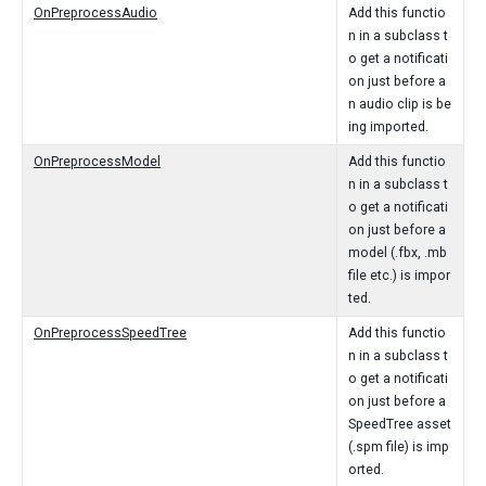
OnPreprocessAudio
Add this functio
n in a subclass t
o get a notificati
on just before a
n audio clip is be
ing imported.
OnPreprocessModel
Add this functio
n in a subclass t
o get a notificati
on just before a
model (.fbx, .mb
file etc.) is impor
ted.
OnPreprocessSpeedTree
Add this functio
n in a subclass t
o get a notificati
on just before a
SpeedTree asset
(.spm file) is imp
orted.