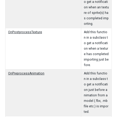
o get a notificati
on when an textu
re of sprite(s) ha
s completed imp
orting.
OnPostprocessTexture
Add this functio
n in a subclass t
o get a notificati
on when a textur
e has completed
importing just be
fore.
OnPreprocessAnimation
Add this functio
n in a subclass t
o get a notificati
on just before a
nimation from a
model (.fbx, .mb
file etc.) is impor
ted.