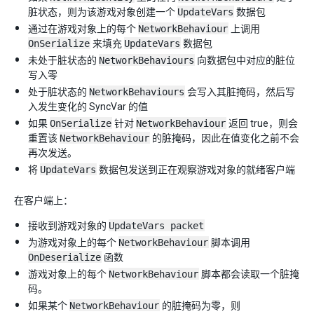
脏状态，则为该游戏对象创建一个
UpdateVars
数据包
通过在游戏对象上的每个
NetworkBehaviour
上调用
OnSerialize
来填充
UpdateVars
数据包
未处于脏状态的
NetworkBehaviours
向数据包中对应的脏位
写入零
处于脏状态的
NetworkBehaviours
会写入其脏掩码，然后写
入发生变化的 SyncVar 的值
如果
OnSerialize
针对
NetworkBehaviour
返回 true，则会
重置该
NetworkBehaviour
的脏掩码，因此在值变化之前不会
再次发送。
将
UpdateVars
数据包发送到正在观察游戏对象的就绪客户端
在客户端上：
接收到游戏对象的
UpdateVars packet
为游戏对象上的每个
NetworkBehaviour
脚本调用
OnDeserialize
函数
游戏对象上的每个
NetworkBehaviour
脚本都会读取一个脏掩
码。
如果某个
NetworkBehaviour
的脏掩码为零，则