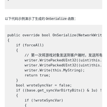
以下代码示例演示了生成的
OnSerialize
函数：
public override bool OnSerialize(NetworkWriter 
{

    if (forceAll)

    {

        // 第一次将游戏对象发送到客户端时，发送所有
        writer.WritePackedUInt32((uint)this.int
        writer.WritePackedUInt32((uint)this.int
        writer.Write(this.MyString);

        return true;

    }

    bool wroteSyncVar = false;

    if ((base.get_syncVarDirtyBits() & 1u) != 0
    {

        if (!wroteSyncVar)

        {
