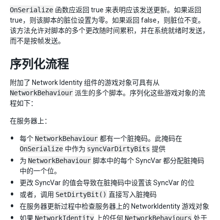
OnSerialize
函数应返回 true 来表明应该发送更新。如果返回
true，则该脚本的脏位设置为零。如果返回 false，则脏位不变。
该方法允许对脚本的多个更改随时间累积，并在系统就绪时发送，
而不是按帧发送。
序列化流程
附加了 Network Identity 组件的游戏对象可具有从
NetworkBehaviour
派生的多个脚本。序列化这些游戏对象的流
程如下：
在服务器上：
每个
NetworkBehaviour
都有一个脏掩码。此掩码在
OnSerialize
中作为
syncVarDirtyBits
提供
为
NetworkBehaviour
脚本中的每个 SyncVar 都分配脏掩码
中的一个位。
更改 SyncVar 的值会导致在脏掩码中设置该 SyncVar 的位
或者，调用
SetDirtyBit()
直接写入脏掩码
在服务器更新过程中检查服务器上的 NetworkIdentity 游戏对象
如果
NetworkIdentity
上的任何
NetworkBehaviours
处于