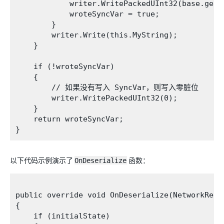
            writer.WritePackedUInt32(base.get_s
            wroteSyncVar = true;

        }

        writer.Write(this.MyString);

    }

    if (!wroteSyncVar)

    {

        // 如果没有写入 SyncVar，则写入零脏位

        writer.WritePackedUInt32(0);

    }

    return wroteSyncVar;

以下代码示例演示了
OnDeserialize
函数：
public override void OnDeserialize(NetworkRead
{

    if (initialState)
